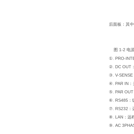
后面板：其中
1
-
2
图
电
①. PRO-I
②. DC O
③. V-SE
④. PAR 
⑤. PAR 
⑥. RS48
⑦. RS23
⑧. LAN：
⑨. AC 3P