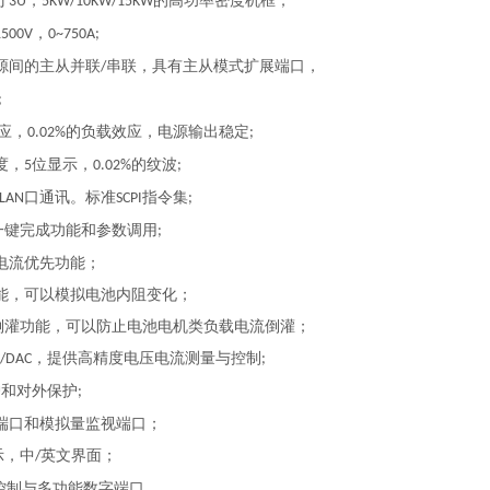
寸
，
的高功率密度机框；
3U
5KW/10KW/15KW
，
1500V
0~750A;
源间的主从并联
串联，具有主从模式扩展端口，
/
;
应，
的负载效应，电源输出稳定
0.02%
;
度，
位显示，
的纹波
5
0.02%
;
口通讯。标准
指令集
LAN
SCPI
;
一键完成功能和参数调用
;
电流优先功能；
能，可以模拟电池内阻变化；
倒灌功能，可以防止电池电机类负载电流倒灌；
，提供高精度电压电流测量与控制
C/DAC
;
护和对外保护
;
端口和模拟量监视端口；
示，中
英文界面；
/
控制与多功能数字端口。