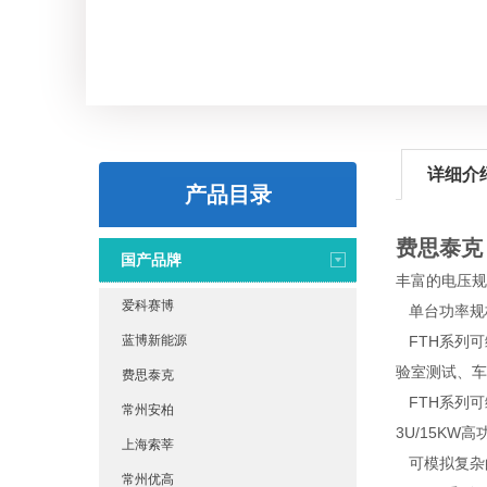
详细介
产品目录
费思泰克 
国产品牌
丰富的电压规格：
爱科赛博
单台功率规格：
蓝博新能源
FTH系列可
验室测试、车
费思泰克
FTH系列可
常州安柏
3U/15K
上海索莘
可模拟复杂
常州优高