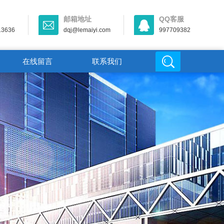
邮箱地址
QQ客服
13636
dqj@lemaiyi.com
997709382
在线留言
联系我们