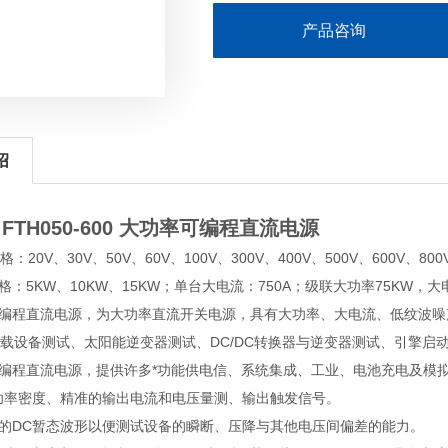
产品咨询
绍
FTH050-600 大功率可编程直流电源
20V、30V、50V、60V、100V、300V、400V、500V、600V、800V
5KW、10KW、15KW；单台大电流：750A；级联大功率75KW，大电
编程直流电源，为大功率直流开关电源，具有大功率、大电流、低纹波噪
载设备测试、太阳能逆变器测试、DC/DC转换器与逆变器测试、引擎启
编程直流电源，提供许多*功能供电信、系统集成、工业、电池充电及模
W高功率密度、精准的输出电流和电压量测、输出触发信号。
的DC暂态波形以便测试设备的瞬断、压降与其他电压间偏差的能力。