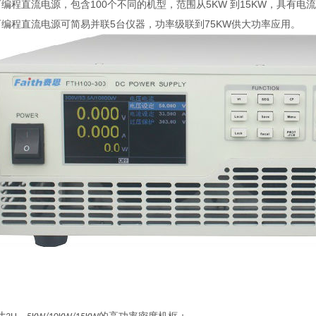
可编程直流电源，包含100个不同的机型，范围从5KW 到15KW，具有电流范
可编程直流电源可简易并联5台仪器，功率级联到75KW供大功率应用。