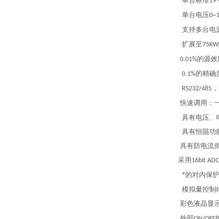
单台标准
19
单台电压
0~
支持多台电
扩展至
75KW
的源效
0.01%
的精确
0.1%
，
RS232/485
快速调用：
具有电压、
具有恒阻功
具有防电流
采用
16bit AD
*的对内保
模拟量控制
彩色液晶显
外部
ON/OFF