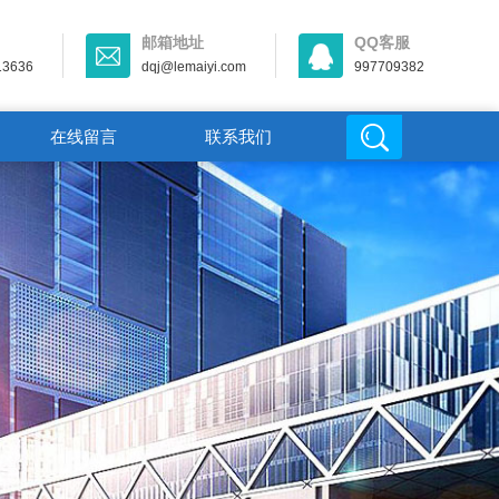
邮箱地址
QQ客服
13636
dqj@lemaiyi.com
997709382
在线留言
联系我们