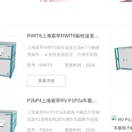
RWIT6上海索莘RWIT6振铃波发生器
上海索莘RWIT6振铃波发生器● 7寸触摸
屏操作； ● 支持多国语言，方便不同用
户使用； ● 内置环境自动检测程序，自
型号：RWIT6
更新时间：2024-09-06
动检测测试环境并提醒使用者； ● 可编
程操作，实现一键完成设定功能； ● 内
查看详情
置标准等级参数 ，操作方便快捷； ●
RS232/USB接口，可PC控制并打印测
试报告。
P2bP4上海索莘RV P1P2a车载电子瞬态干扰模拟器
上海索莘RV P1P2a车载电子瞬态干扰模
拟器P1是模拟电源与感性负载断开连接
时所产生的瞬态现象，它适用于各种
型号：P2bP4
更新时间：2024-09-06