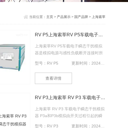
当前位置：
主页
>
产品展示
>
国产品牌
>
上海索莘
RV P5上海索莘RV P5车载电子瞬态干扰模拟器
上海索莘RV P5车载电子瞬态干扰模拟
器是模拟电源与感性负载断开连接时所
产生的瞬态现象，它适用于各种 DUT 在
型号：RV P5
更新时间：2024-09-06
车辆上使用时，与感性负载保持直接并
联的情况；P2a是模拟由于线束电感的
查看详情
原因，使与DUT 并联的装置内电流突然
中断引起的瞬态现象。
RV P3上海索莘 RV P3 车载电子瞬态干扰模拟器
上海索莘 RV P3 车载电子瞬态干扰模拟
器 P3a和P3b模拟由开关过程引起的瞬
态现象。这些瞬态现象的特性受线束的
型号：RV P3
更新时间：2024-09-06