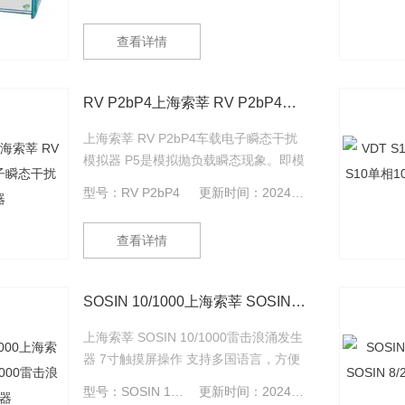
DUT 在车辆上使用时，与感性负载保持
直接并联的情况；P2a是模拟由于线束
查看详情
电感的原因，使与DUT 并联的装置内电
流突然中断引起的瞬态现象。
RV P2bP4上海索莘 RV P2bP4车载电子瞬态干扰模拟器
上海索莘 RV P2bP4车载电子瞬态干扰
模拟器 P5是模拟抛负载瞬态现象。即模
拟在断开电池（亏电状态）的同时，交
型号：RV P2bP4
更新时间：2024-09-06
流发电机正在产生充电电流，而发电机
电路上仍有其它负载时产生的瞬态。车
查看详情
载电子瞬态干扰模拟器RV P5*ISO
16750和GB/T21437的新要求。
SOSIN 10/1000上海索莘 SOSIN 10/1000雷击浪涌发生器
上海索莘 SOSIN 10/1000雷击浪涌发生
器 7寸触摸屏操作 支持多国语言，方便
不同用户使用 内置环境自动检测程序，
型号：SOSIN 10/1000
更新时间：2024-09-06
自动检测测试环境并提醒使用者 可编程