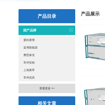
产品展示
产品目录
国产品牌
爱科赛博
蓝博新能源
费思泰克
常州安柏
上海索莘
常州优高
查看更多 >>
相关文章