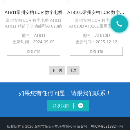
AT811常州安柏 LCR 数字电桥
AT810D常州安柏 LCR 数字电桥
常州安柏 LCR 数字电桥 AT811
常州安柏 LCR 数字电桥
AT811 精简了全功能型AT810的
AT810D AT810D采用高能处理
电路，大规模的贴片技术的运
器，使用高亮彩色VFD屏幕的智
型号：AT811
型号：AT810D
用，使用安柏科技经典的微型机
能LCR测试仪器。大规模的贴片
更新时间：2024-09-09
更新时间：2025-12-12
箱。内建100Hz、120Hz、1kHz
技术的运用，使得AT810D仅需
和10kHz测试频率，并且提供
微型机箱即可容纳。依赖于安柏
查看详情
查看详情
0.3V，1V测试电平，使其能*一
仪器的技术，使其性能亦无可挑
般生产现场的使用。
剔。内建100Hz、120Hz、1kHz
和10kHz测试频率，并且提供
下一页
末页
0.3V和1V测试电平，使其能*一
般生产现场的使用。
如果您有任何问题，请跟我们联系！
联系我们
版权所有 © 2026 深圳市乐买宜电子有限公司
备案号：粤ICP备09188244号