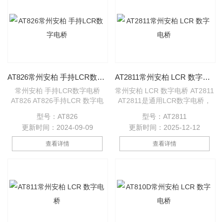
24个通道，且通道间相互隔离，
便。具有键盘,触摸屏双控制。
方便多通道串联使用。
AT826常州安柏 手持LCR数字电桥
AT2811常州安柏 LCR 数字电桥
常州安柏 手持LCR数字电桥
常州安柏 LCR 数字电桥 AT2811
AT826 AT826手持LCR 数字电
AT2811是通用LCR数字电桥，
桥采用高性能32位ARM微处理
是经济型微型台式仪器。测试频
型号：AT826
型号：AT2811
器控制。超低功耗设计和高密度
率： 100Hz，120Hz，1kHz和
更新时间：2024-09-09
更新时间：2025-12-12
SMD装配工艺，2.8英寸真彩
10kHz，0.1V、0.3V 和 1V 电平
16M色TFT液晶显示屏，主副参
可选，30Ω、100Ω源内阻可选。
查看详情
查看详情
数同时显示，摆脱了工作台的限
仪器可自动测量电感量 L、 电容
制,为您移动 LCR 测量提供方
量 C、电阻值 R、复阻抗 Z、品
便。并具有键盘,触摸屏双控制。
质因数 Q、损耗角正切值 D。
采用锂电池供电，USB通讯。中
英文操作界面可快速切换。