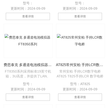
产品，精度、动态等关键指标显
采用恒流法测试超级电容器的直
型号：
型号：
著提升，采用全新外观，体积
流内阻和电容量。该测试仪采用
更新时间：2024-09-09
更新时间：2024-09-09
小，重量轻，大幅提升客户端空
5.2英寸全彩屏幕显示测 试结果
间利用率及使用灵活度。PRO系
和设置相关参数，具有测试简
查看详情
查看详情
列产品具备高精度、高动态、高
便，误差小，测试速度快、直观
实时性的特点，该产品同时具备
显示测试结果等特点。
交流电源和交流负载两种功能，
作为电源可满足一般电网适应性
法规测试需求，作为RLC负载可
满足新能源行业防孤岛保护性能
测试需求、离网负载需求。无需
搭配任何选配件即可实现一机两
用，
费思泰克 多通道电池模拟器 FT8350系列
AT825常州安柏 手持LCR数字电桥
FT8350系列采用标准19英寸机
常州安柏 手持LCR数字电桥
箱，3U高度，并提供了LAN、
AT825 T825手持LCR 数字电桥
RS485和CAN通讯接口，方便集
采用高性能32位ARM微处理器
型号：
型号：AT825
成到研发和自动化测试平台，也
控制。超低功耗设计和高密度
更新时间：2024-09-09
更新时间：2024-09-09
可单独使用。 FT8350系列电池
SMD装配工艺，2.8英寸真彩
模拟器是一款高精度、多通道、
16M色TFT液晶显示屏，主副参
查看详情
查看详情
四象限可编程电池模拟器。电压
数同时显示，摆脱了工作台的限
精度高达0.01%F.S.，单机多达
制,为您移动 LCR 测量提供方