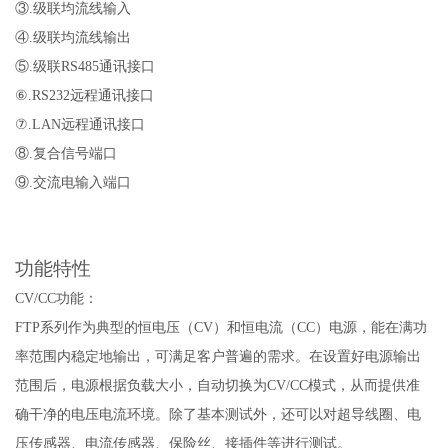
③.
级联均流线输入
④.
级联均流线输出
⑤.
级联RS485通讯接口
⑥.
RS232
远程通讯接口
⑦.
LAN
远程通讯接口
⑧.
复合信号端口
⑨.
交流电输入端口
功能特性
CV/CC
功能：
FTP
系列作为典型的恒电压（CV）和恒电流（CC）电源，能在满功
率范围内稳定地输出，可满足客户普遍的需求。在设置好电源输出
范围后，电源根据负载大小，自动切换为CV/CC模式，从而提供准
确干净的电压电流环境。除了基本测试外，还可以对超导线圈、电
压传感器、电流传感器、保险丝、接插件等进行测试。