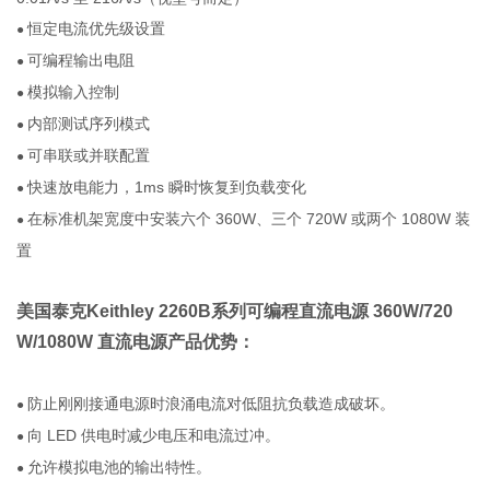
恒定电流优先级设置
●
可编程输出电阻
●
模拟输入控制
●
内部测试序列模式
●
可串联或并联配置
●
快速放电能力，1ms 瞬时恢复到负载变化
●
在标准机架宽度中安装六个 360W、三个 720W 或两个 1080W 装
●
置
美国泰克Keithley 2260B系列可编程直流电源
360W/720
W/1080W
直流电源
产品优势：
防止刚刚接通电源时浪涌电流对低阻抗负载造成破坏。
●
向 LED 供电时减少电压和电流过冲。
●
允许模拟电池的输出特性。
●