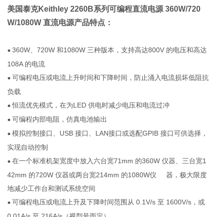
美国泰克Keithley 2260B系列可编程直流电源
360W/720
W/1080W 直流电源产品特点：
360W、720W 和1080W 三种版本，支持高达800V 的电压和高达
●
108A 的电流
可编程电压或电流上升时间和下降时间，防止涌入电流损坏低阻抗
●
负载
恒流优先模式，在为LED 供电时减少电压和电流过冲
●
可编程内部电阻，仿真电池输出
●
模拟控制接口、USB 接口、LAN接口或选配GPIB 接口可供选择，
●
实现自动控制
在一个标准机架宽度中放入六台宽71mm 的360W 仪器、三台宽1
●
42mm 的720W 仪器或两台宽214mm 的1080W仪 器，极大限度
地减少工作台和测试系统空间
可编程电压或电流上升及下降时间范围从 0.1V/s 至 1600V/s，或
●
0.01A/s 至 216A/s（视型号而定）