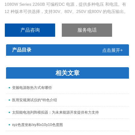
1080W Series 2260B 可编程DC 电源，提供多种电压 和电流。有
12 种版本可供选择，支持30V、80V、250V 或800V 的电压输出。
范围这么广泛的输出电压和电流与多种可供选择的接口相结合，使
得Series 2260B 特别适合用于多种应用，包括研究和设计、质量控
产品咨询
服务电话
制和生产测试。
产品目录
点击展开+
相关文章
变频电源散热方式有哪些
医用安规测试仪的*特色介绍
太阳能电池列阵模拟器：为未来能源开发提供有力支持
xyz色度坐标/xy和x10y10色度图