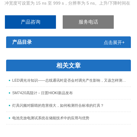
冲宽度可设置为 15 ns 至 999 s，分辨率为 5 ns。上升/下降时间在
8 ns 至 500 ns 范围内可选，测量半导体设备的输入迟滞时这个功
能非常有用 轻松创建任意波形 可以使用电脑软件创建任意波形。可
产品咨询
服务电话
以使用前面板 USB 端口加载存
产品目录
点击展开+
相关文章
LED调光冷知识——总线通讯时是否会对调光产生影响，又该怎样测量？
SM7420高阻计－日置HIOKI新品发布
灯具闪频对眼睛的危害很大，如何检测符合标准的灯具？
电池充放电测试系统在储能技术中的应用与优势