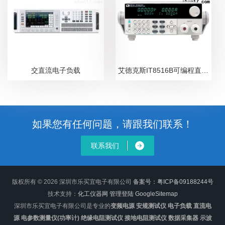
交直流电子负载
艾德克斯IT8516B可编程直流电子负载
如果您有任何问题，请跟我们联系！
联系我们
版权所有 © 2026 深圳市乐买宜电子有限公司
备案号：粤ICP备09188244号
技术支持：
化工仪器网
管理登陆
GoogleSitemap
深圳市乐买宜电子有限公司是专业的
变频电源 安规测试仪 电子负载 直流电
源 电参数测量仪(功率计) 绝缘电阻测试仪 接地电阻测试仪 数据采集器 示波