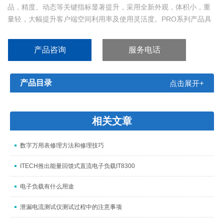
品，精度、动态等关键指标显著提升，采用全新外观，体积小，重
量轻，大幅提升客户端空间利用率及使用灵活度。PRO系列产品具
备高精度、高动态、高实时性的特点，该产品同时具备交流电源和
交流负载两种功能，作为电源可满足一般电网适应性法规测试需
产品咨询
服务电话
求，作为RLC负载可满足新能源行业防孤岛保护性能测试需求、离
网负载需求。无需搭配任何选配件即可实现一机两用，
产品目录
点击展开+
相关文章
数字万用表修理方法和修理技巧
ITECH推出能量回馈式直流电子负载IT8300
电子负载有什么用途
泄漏电流测试仪测试过程中的注意事项