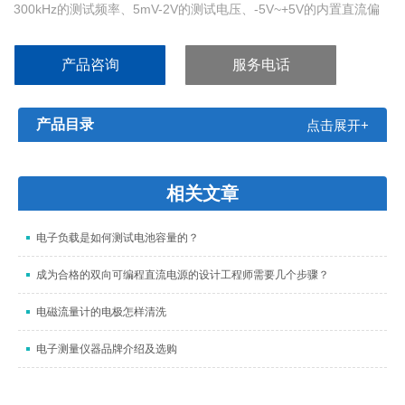
300kHz的测试频率、5mV-2V的测试电压、-5V~+5V的内置直流偏
压以及-10V-10V的DC电压源输出，可满足元件与材料的所有测量要
求，为产线质量保证、进货检验及实验室的高精度测量提供了保
产品咨询
服务电话
障。
产品目录
点击展开+
相关文章
电子负载是如何测试电池容量的？
成为合格的双向可编程直流电源的设计工程师需要几个步骤？
电磁流量计的电极怎样清洗
电子测量仪器品牌介绍及选购