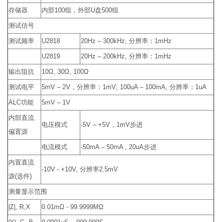
存储器
内部100组，外部U盘500组
测试信号
测试频率
U2818
20Hz – 300kHz, 分辨率：1mHz
U2819
20Hz – 200kHz, 分辨率：1mHz
输出阻抗
10Ω, 30Ω, 100Ω
测试电平
5mV – 2V，分辨率：1mV; 100uA – 100mA, 分辨率：1uA
ALC功能
5mV – 1V
内部直流
电压模式
-5V – +5V，1mV步进
偏置源
电流模式
-50mA – 50mA , 20uA步进
内置直流
-10V - +10V, 分辨率2.5mV
源(选件)
测量显示范围
|Z|, R,X
0.01mΩ - 99.9999MΩ