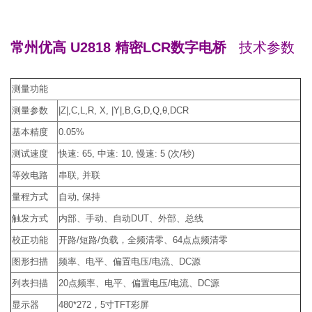
常州优高 U2818 精密LCR数字电桥
技术参数
测量功能
测量参数
|Z|,C,L,R, X, |Y|,B,G,D,Q,θ,DCR
基本精度
0.05%
测试速度
快速: 65, 中速: 10, 慢速: 5 (次/秒)
等效电路
串联, 并联
量程方式
自动, 保持
触发方式
内部、手动、自动DUT、外部、总线
校正功能
开路/短路/负载，全频清零、64点点频清零
图形扫描
频率、电平、偏置电压/电流、DC源
列表扫描
20点频率、电平、偏置电压/电流、DC源
显示器
480*272，5寸TFT彩屏