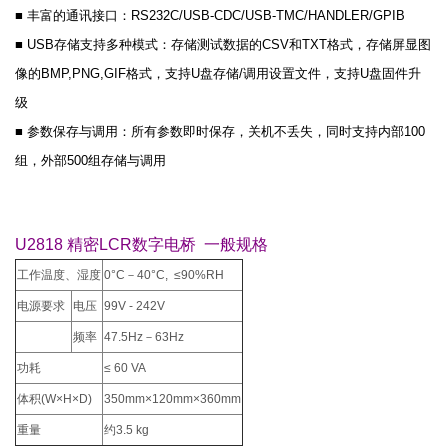
■ 丰富的通讯接口：RS232C/USB-CDC/USB-TMC/HANDLER/GPIB
■ USB存储支持多种模式：存储测试数据的CSV和TXT格式，存储屏显图
像的BMP,PNG,GIF格式，支持U盘存储/调用设置文件，支持U盘固件升
级
■ 参数保存与调用：所有参数即时保存，关机不丢失，同时支持内部100
组，外部500组存储与调用
U2818 精密LCR数字电桥 一般规格
工作温度、湿度
0°C－40°C, ≤90%RH
电源要求
电压
99V - 242V
频率
47.5Hz－63Hz
功耗
≤ 60 VA
体积(W×H×D)
350mm×120mm×360mm
重量
约3.5 kg