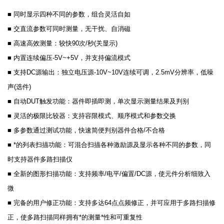
■ 同时显示四种不同的参数，组合灵活自如
■ 交直流参数可同时测量，无干扰、自消磁
■ 高速高效测量：较快90次/秒(关显示)
■ 内置连续偏压-5V~+5V，并支持偏流模式
■ 支持DC源输出：独立电压源-10V~10V连续可调，2.5mV分辨率，低噪
声(选件)
■ 自动DUT触发功能：器件即插即测，单次显示测量结果及判别
■ 灵活的极限比较器：支持容限模式、顺序模式和参数交换
■ 多参数通过测试功能，快速简便判别器件合格/不合格
■ *的列表扫描功能：可混合扫描各种激励源及显示各种不同的参数，同
时支持器件多路扫描仪
■ 全新的图形扫描功能：支持频率/电平/偏置/DC源，使元件分析细致入
微
■ 完备的用户修正功能：支持多达64点点频修正，并可应用于多路扫描修
正，使多路扫描同样拥有*的测量*性和可重复性