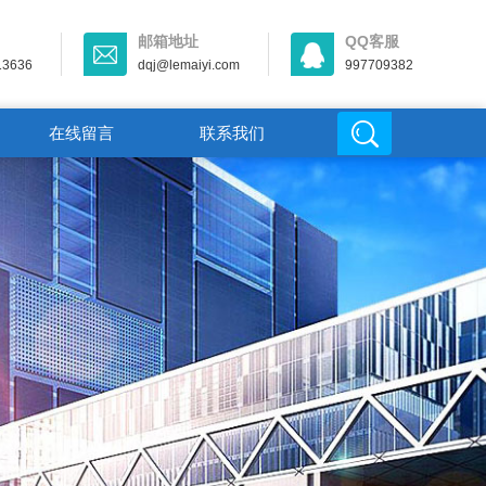
邮箱地址
QQ客服
13636
dqj@lemaiyi.com
997709382
在线留言
联系我们