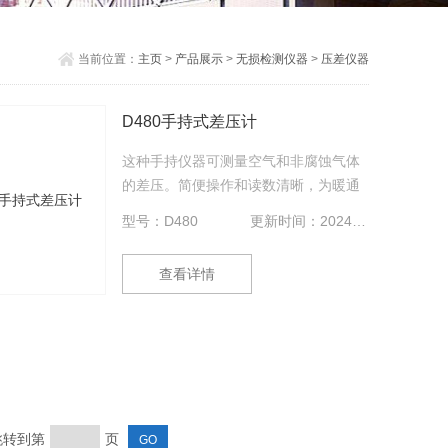
当前位置：
主页
>
产品展示
>
无损检测仪器
>
压差仪器
D480手持式差压计
这种手持仪器可测量空气和非腐蚀气体
cm2,kPa
的差压。简便操作和读数清晰，为暖通
空调技术员，运行维护工程师和科学研
型号：D480
更新时间：2024-09-05
究人员*的测试工具。与杜威生产的皮托
管配套使用，可用作风速测量。一个标
查看详情
准9V蓄电池可提供100小时的正常工作
时间。通过按键开关可选择公制或英制
单位。大液晶显示屏方便读数。压力传
感器采用高稳定差压传感器。标准的
1/8"的塔形接头可连接塑料管或橡胶管
导压。使用说明书印制在仪表背面。
 跳转到第
页