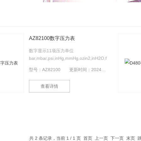
AZ82100数字压力表
数字显示11项压力单位
bar,mbar,psi,inHg,mmHg,ozin2,inH2O,ftH2O,cmH2O,kg
简单软管连接装置 保留数据,记录Z大,Z
型号：AZ82100
更新时间：2024-09-05
小,平均值 LCD数字显示,带背光 显示正
负压,时间 RS232信号输出 DIF压差模式
查看详情
自动关机(可取消)
共 2 条记录，当前 1 / 1 页 首页 上一页 下一页 末页