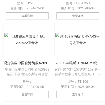
仪，可测量机械振动的加速度、
于转动部分分被密封的电器，只
型号：HY-103
型号：H-3/6359
速度和位移。测量值由液晶显示
需手持转速仪轻触产品外壳，便
更新时间：2024-09-06
更新时间：2024-09-05
器直接显示。
可直接测出转速，可适用于马
达、输机，气泵水泵、吸尘机、
查看详情
查看详情
压缩机、电风筒、电风扇、搅拌
机等以马达产生动力的产品，无
需接触转动部分，无需拆开产品
外壳，更可在产品有负载的情况
下，（如正在碎事物的搅拌机）
能够精确测出负载下的转速。
现货供应中国台湾衡欣AZ8922噪音计
ST-109泰玛斯TENMARS积分式噪音计
现货供应中国台湾衡欣AZ8922
◆ST-107/ST-107S/ST-109 是一
噪音计 夜间背光功能 符合标
台采用数字信号处理在A、C、Z
准:IEC651 Type2 频率范
频率计权和F、S、I 时间计权的
型号：
型号：ST-109
围:31.5Hz-8KHz RS232信号输
测试上可完成不同功能的测量，
更新时间：2024-09-05
更新时间：2024-09-04
出 瞬时值测量方式 背景噪音消
精度高，稳定性好，使用上非常
除测量 自动及手动换档测量 记
方便。 ◆环境噪音评估工作场所
查看详情
查看详情
录Z大/Z小值,锁定读值 也可外接
噪音测量组装生产噪音测量居家
电源供电，手动/自动关机
噪音道路噪音 详细资料请见我