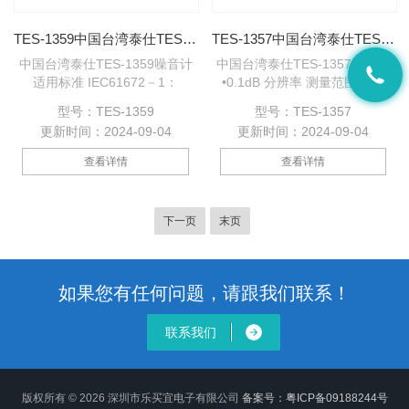
TES-1359中国台湾泰仕TES-1359噪音计
TES-1357中国台湾泰仕TES-1357噪音计
中国台湾泰仕TES-1359噪音计
中国台湾泰仕TES-1357噪音计
适用标准 IEC61672－1：
•0.1dB 分辨率 测量范围30到
2002 class2,IEC60651:1979
130dB 快速/慢速之反应速率选
型号：TES-1359
型号：TES-1357
Type2 ANSIS1.4:1983 Type 2
择 A和C 权衡网络选择
更新时间：2024-09-04
更新时间：2024-09-04
测量范围 30dB至130dB 动态范
围 60dB 测量频率范围 31.5Hz
查看详情
查看详情
至8KHz 频率加权 A、C 时间加
权 Fast 、 Slow
下一页
末页
如果您有任何问题，请跟我们联系！
联系我们
版权所有 © 2026 深圳市乐买宜电子有限公司
备案号：粤ICP备09188244号