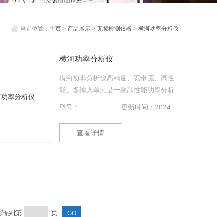
当前位置：
主页
>
产品展示
>
无损检测仪器
>
横河功率分析仪
横河功率分析仪
横河功率分析仪高精度、宽带宽、高性
能、多输入单元是一款高性能功率分析
仪，具有宽带宽、高采样率和宽测量范
型号：
更新时间：2024-09-06
围。能够很好满足现代电力电子的测量
需求，如新能源领域风力发电和太阳能
查看详情
发电设备、航空电器、铁道驱动器、电
动汽车驱动设备、家电和照明设备。
WT1800能够接收多达6路信号输入，一
台仪器即可测量变频器的输入/输出信
号。
 跳转到第
页