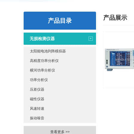
产品展示
产品目录
无损检测仪器
太阳能电池列阵模拟器
高精度功率分析仪
横河功率分析仪
功率分析仪
压差仪器
磁性仪器
风速转速
振动噪音
查看更多 >>