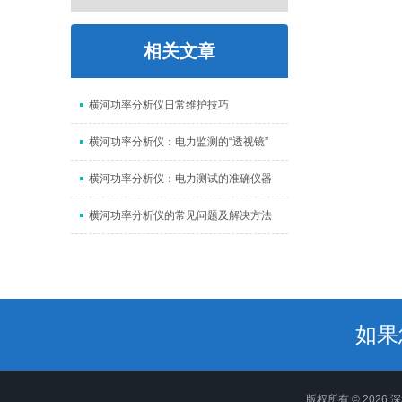
相关文章
横河功率分析仪日常维护技巧
横河功率分析仪：电力监测的“透视镜”
横河功率分析仪：电力测试的准确仪器
横河功率分析仪的常见问题及解决方法
如果
版权所有 © 202