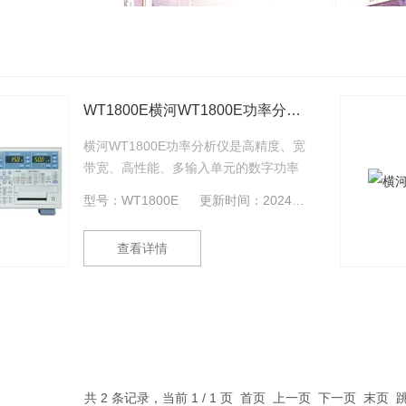
WT1800E横河WT1800E功率分析仪
横河WT1800E功率分析仪是高精度、宽
带宽、高性能、多输入单元的数字功率
分析仪WT1800是一款高性能功率分析
型号：WT1800E
更新时间：2024-09-06
仪，具有宽带宽、高采样率和宽测量范
围。能够很好满足现代电力电子的测量
查看详情
需求，如新能源领域风力发电和太阳能
发电设备、航空电器、铁道驱动器、电
动汽车驱动设备、家电和照明设备。
WT1800能够接收多达6路信号输入，一
台仪器即可测量变频器的输入/输出信
号。
共 2 条记录，当前 1 / 1 页 首页 上一页 下一页 末页