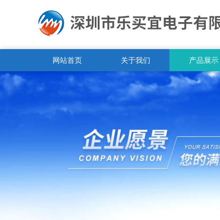
网站首页
关于我们
产品展示