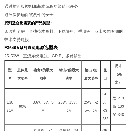
通过前面板控制和基本编程功能简化任务
过压保护确保被测件的安全
找到适合您需要的产品类型：
阅读和了解―查找技术资料、下载资料、手册等―点击页面右侧的
技术支持链接。
选型表
E3640A系列直流电源​
25-50W、直流系统电源、GPIB、多路输出
尺寸
型
总体最
输出1的最大
输出2的最大
输出3的
接
（毫
号
大功率
功率
功率
最大功率
口
米）
GPI
宽=213
E36
30W、6V、5
25W、25V、
25W、-2
B、
80W
高=133
31A
A
1A
5V、1A
RS-
深=348
232
低量程： 24
低量程： 24
GPI