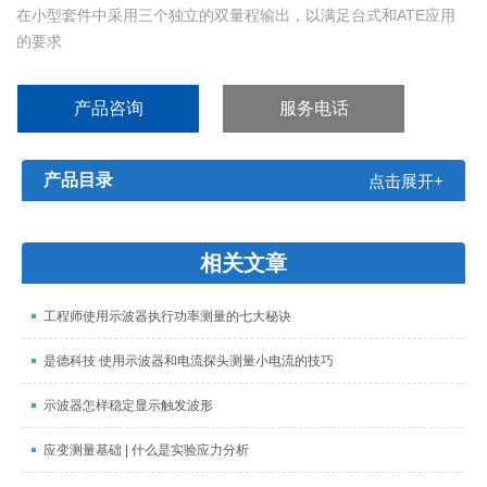
在小型套件中采用三个独立的双量程输出，以满足台式和ATE应用
的要求
使用带有SCPI命令集的GPIB和RS-232接口（提供驱动程序）
通过低噪声输出提高测试系统的信号完整性
产品咨询
服务电话
内置测量架构简化布线
通过前面板控制和基本编程功能简化任务
过压保护确保被测件的安全
产品目录
点击展开+
相关文章
工程师使用示波器执行功率测量的七大秘诀
是德科技 使用示波器和电流探头测量小电流的技巧
示波器怎样稳定显示触发波形
应变测量基础 | 什么是实验应力分析