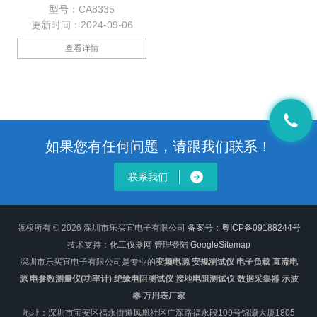
量分析仪，继承了CA8334简洁
型号：CA8335
的人机操作界面（引入全新中文
更新时间：2024-09-06
操作菜单）、外型、结构及防震
设计；输入部分，电流钳输入接
查看详情
口增加为4路（可测 ABC三相及
中性线电流），电压输入接口增
加为5路（可测ABC三相及中性
线对地电压），是专为各行业电
力部门的现场技术人员设计，用
于单相或三相配电电网的电能质
量测量、诊断与分析。
如果您有任何问题，请跟我们联系！
联系我们
版权所有 © 2026 深圳市乐买宜电子有限公司
备案号：粤ICP备09188244号
技术支持：
化工仪器网
管理登陆
GoogleSitemap
深圳市乐买宜电子有限公司是专业的
变频电源 安规测试仪 电子负载 直流电
源 电参数测量仪(功率计) 绝缘电阻测试仪 接地电阻测试仪 数据采集器 示波
器 万用表厂家
地址：深圳市宝安区福永街道凤凰社区广深路福永段109号锦灏大厦1805