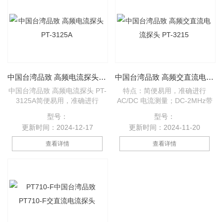
统、传播延迟测量等。
中国台湾品致 高频电流探头 PT-3125A
中国台湾品致 高频交直流电流探头 PT-3215
中国台湾品致 高频电流探头 PT-
特点：简便易用，准确进行
3125A简便易用，准确进行
AC/DC 电流测量；DC-2MHz带
AC/DC 电流测量；DC-2MHz带
宽；钳口直径20mm；分芯结
型号：
型号：
宽；钳口直径20mm；分芯结
构，简便地连接电路；配件包含
更新时间：2024-12-17
更新时间：2024-11-20
构，简便地连接电路；配件包含
电源适配器。 应用：电源、半导
电源适配器。
体器件；逆电器/转换器、电子镇
查看详情
查看详情
流装置；工用/消费电子、移动通
信；马达驱动器、交通运输系
统、传播延迟测量等。