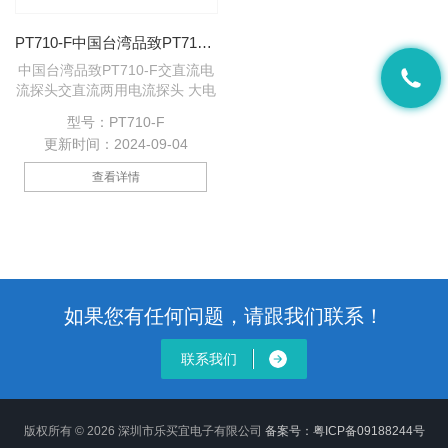
PT710-F中国台湾品致PT710-F交直流电流探头
中国台湾品致PT710-F交直流电
流探头交直流两用电流探头 大电
流测量值: +/- 200ADC, 140A
型号：PT710-F
RMS 1mA = 5mA, 50mA （开关
更新时间：2024-09-04
切换） 上升时间: 0.7uS 测量带
宽: DC ~ 500kHz 过载警示功能
查看详情
干电池，AC电源适配器
（送），两用
如果您有任何问题，请跟我们联系！
联系我们
版权所有 © 2026 深圳市乐买宜电子有限公司
备案号：粤ICP备09188244号