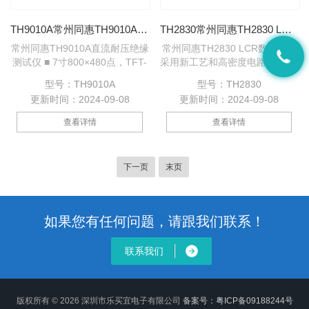
TH9010A常州同惠TH9010A直流耐压绝缘测试仪
TH2830常州同惠TH2830 LCR数字电桥
常州同惠TH9010A直流耐压绝缘
常州同惠TH2830 LCR数字电桥
测试仪 ■ 7寸800×480点，TFT-
采用新工艺和高密度电路设计,浓
LCD显示 ■ 中英文操作界面，简
缩大型LCR测试仪的精华,紧凑,
型号：TH9010A
型号：TH2830
洁的操作设计 ■ 八单元耐压并行
小巧.取消传统机械电源开关,采
更新时间：2024-09-08
更新时间：2024-09-08
输出，测试效率提高八倍 ■ 八个
用软件控制电源开关.0.05%的基
单元彼此独立互不干扰 ■ 每个单
本精度和良好的测试稳定性可与
查看详情
查看详情
元可通过四通道扫描器扩展 ■ 多
机型媲美.配备4.3寸LCD显示屏
支持四个四通道扫描器，一台仪
和全新升级的界面系统.美观大
器可扩展至128通道
方,操作简便.仪器提供丰富的接
下一页
末页
口,兼容标准SCPI指令,
如果您有任何问题，请跟我们联系！
联系我们
版权所有 © 2026 深圳市乐买宜电子有限公司
备案号：粤ICP备09188244号