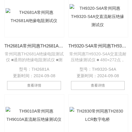
TH2681A常州同惠TH2681A绝缘电阻测试仪
TH9320-S4A常州同惠TH9320-S4A交直流耐压绝缘测试仪
常州同惠TH2681A绝缘电阻测试
常州同惠TH9320-S4A交直流耐
仪 ■通用的绝缘电阻测试仪 ■测
压绝缘测试仪 ■ 480×272点，
试电压范围：10V-1000V ■指针
TFT-LCD显示 ■ 接触检查功
型号：TH2681A
型号：TH9320-S4A
指示 ■测试速度快 ■适应电容器
能，确保结果正确不漏检 ■ 快速
更新时间：2024-09-08
更新时间：2024-09-08
测试的特殊要求 ■简便的操作过
放电和电弧侦测功能 ■ 增强的人
程
体保护功能：地电流检测功能 ■
查看详情
查看详情
自带4路、8路双通道扫描接口，
可定义成8、16通道。 ■ 可存储
20个测试步骤，4种测试模式可
任意组合