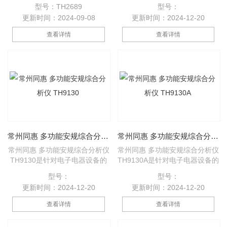
仪）分别提供大测试电压：
测试仪是针对电子电器设备的全
型号：TH2689
型号：
800V，充电电流0.5mA～
性能安规测试所设计的仪器。可
更新时间：2024-09-08
更新时间：2024-12-20
500mA（＞100V时由大输出功
以多路扫描包含交/直流耐压、绝
率50W限制）。主要应用于电解
缘电阻、接地电阻等多个安规测
查看详情
查看详情
电容/陶瓷电容等漏电流，绝缘电
试功能。
阻及铝电解电容阳极箔耐压测
试。也可应用突波吸收器，齐纳
二极管，氖灯管等动作电压确认
和漏电流测试。标配了RS232、
Handler接口，可选购的GPIB接
口，以及稳定快速的测量，使
TH2689不仅可以应用于进货检
验。
常州同惠 多功能安规综合分析仪 TH9130
常州同惠 多功能安规综合分析仪 TH9130A
常州同惠 多功能安规综合分析仪
常州同惠 多功能安规综合分析仪
TH9130是针对电子电器设备的
TH9130A是针对电子电器设备的
全性能安规测试所设计的仪器。
全性能安规测试所设计的仪器。
型号：
型号：
包含交/直流耐压、绝缘电阻、接
包含交/直流耐压、绝缘电阻、接
更新时间：2024-12-20
更新时间：2024-12-20
地电阻、导通测试、电气性能及
地电阻、导通测试、电气性能及
泄漏电流等多个安规测试功能。
泄漏电流等多个安规测试功能。
查看详情
查看详情