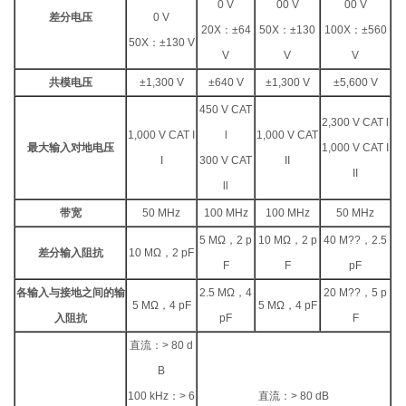
0 V
00 V
00 V
差分电压
0 V
20X
：
±64
50X
：
±130
100X
：
±560
50X
：
±130 V
V
V
V
共模电压
±1,300 V
±640 V
±1,300 V
±5,600 V
450 V CAT
2,300 V CAT l
1,000 V CAT I
l
1,000 V CAT
最大输入对地电压
1,000 V CAT I
I
300 V CAT
II
II
ll
带宽
50 MHz
100 MHz
100 MHz
50 MHz
5
MΩ
，
2 p
10
MΩ
，
2 p
40 M??
，
2.5
差分输入阻抗
10
MΩ
，
2 pF
F
F
pF
各输入与接地之间的输
2.5
MΩ
，
4
20 M??
，
5 p
5
MΩ
，
4 pF
5
MΩ
，
4 pF
入阻抗
pF
F
直流：
> 80 d
B
100 kHz
：
> 6
直流：
> 80 dB