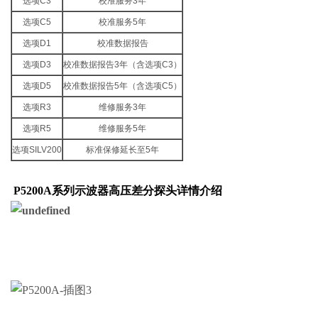
选项
C3
校准服务
3
年
选项
C5
校准服务
5
年
选项
D1
校准数据报告
选项
D3
校准数据报告
3
年（含选项
C3
）
选项
D5
校准数据报告
5
年（含选项
C5
）
选项
R3
维修服务
3
年
选项
R5
维修服务
5
年
选项
SILV200
标准保修延长至
5
年
P5200A系列示波器高压差分探头详情介绍