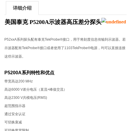
详细介绍
美国泰克 P5200A示波器高压差分探头
P52xxA
系列探头配有泰克
TekProbe®
接口，用于将刻度信息传输到示波器。若
示波器配有
TekProbe®
接口或者使用了
1103
TekProbe®
电源，均可以直接连接
这些示波器。
P5200A系列特性和优点
带宽高达
200 MHz
高达
6000 V
差分电压（直流
+
峰值交流）
高达
2300 V
共模电压
(RMS)
超范围指示器
通过安全认证
可切换衰减
可切换带宽限制