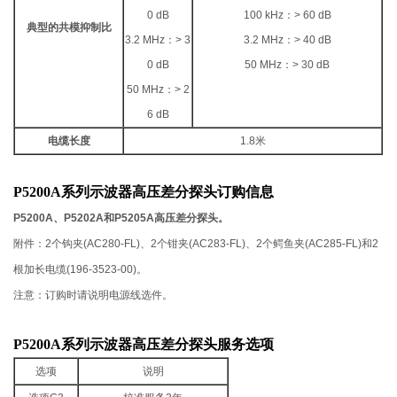
0 dB
100 kHz
：
> 60 dB
典型的共模抑制比
3.2 MHz
：
> 3
3.2 MHz
：
> 40 dB
0 dB
50 MHz
：
> 30 dB
50 MHz
：
> 2
6 dB
电缆长度
1.8
米
P5200A系列示波器高压差分探头订购信息
P5200A
、
P5202A
和
P5205A
高压差分探头。
附件：
2
个钩夹
(AC280-FL)
、
2
个钳夹
(AC283-FL)
、
2
个鳄鱼夹
(AC285-FL)
和
2
根加长电缆
(196-3523-00)
。
注意：
订购时请说明电源线选件。
P5200A系列示波器高压差分探头服务选项
选项
说明