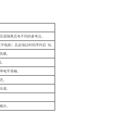
压器隔离且有不同的参考点。
字电路）且必须以时间序列启 动。
负载。
流。
率电平准确。
态。
出值。
。
输出。