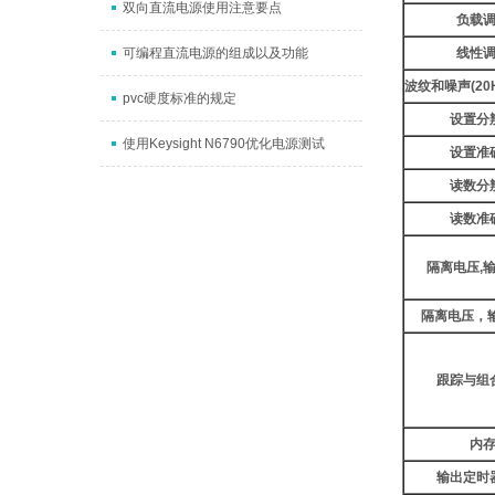
双向直流电源使用注意要点
负载
可编程直流电源的组成以及功能
线性
波纹和噪声
(20
pvc硬度标准的规定
设置分
使用Keysight N6790优化电源测试
设置准
读数分
读数准
隔离电压
,
隔离电压，
跟踪与组
内
输出定时