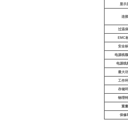
显示
连
过温
EMC
安全
电源线
电源线
最大
工作
存储
物理
重
保修