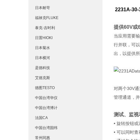
日本耐苛
2231A-3
福禄克FLUKE
提供60V或
泰克-吉时利
当应用需要输
日置HIOKI
行并联，可以
日本菊水
出，以提供所
日本横河
是德科技
艾德克斯
德图TESTO
对两个30V
管理通道，并
中国台湾华仪
中国台湾博计
测试、监视
法国CA
• 旋转按钮
中国台湾固纬
• 可以同时
常州同惠