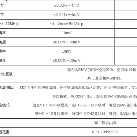
调节
≤0.02% + 4mV
调节
≤0.02% + 4m V
Hz–20MHz)
≤1mVrms/≤5mVp -p
辨率
10mV
确度
≤0.06% + 20m V
辨率
10mV
确度
≤0.06% + 20m V
都高达240V (直流+交流峰值，交流峰-峰
输出
-
底板
3V，最高频率60Hz)。
输出
-
输出
相对于任何其他输出端，任何输出隔离都高达240V (直流+交流峰值，交流
跟踪模式：当控制启用后，将保持两个30V输出通
合模式
组合V1 + V2串联模式：当CH1与CH2串联时，可提供60V输
组合I1 + 12并联模式：当CH1与CH2并联时，可提供3A输
存
30个设置内存
器范围
0.1s～99999.9s