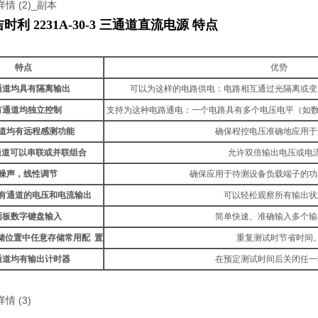
利 2231A-30-3 三通道直流电源
​ 特点
特点
优势
通道均具有隔离输出
可以为这样的电路供电：电路相互通过光隔离或变
有通道均独立控制
支持为这种电路通电：一个电路具有多个电压电平（如数
道均有远程感测功能
确保程控电压准确地应用于
通道可以串联或并联组合
允许双倍输出电压或电
噪声，线性调节
确保应用于待测设备负载端子的功
有通道的电压和电流输出
可以轻松观察所有输出状
面板数字键盘输入
简单快速、准确输入多个输
储位置中任意存储常用配 置
重复测试时节省时间
通道均有输出计时器
在预定测试时间后关闭任一