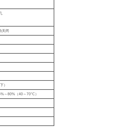
孔
动关闭
以下）
%～80%（40～70°C）