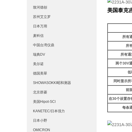
致河德创
美国泰克吉时
苏州艾立罗
日本万用
麦科信
所有
中国台湾仪鼎
所
瑞典DV
所有通
两个
30V
美尔诺
低
德国美翠
同时显示所
SHOWASOKKI昭和测器
前
北京群菱
在
30
个设置存
美国Hipot-SCl
每条
KANETEC/日本强力
日本小野
OMICRON