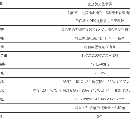
屏
真空荧光显示屏
前面板：电源输出插孔：3套安全香蕉插
接
后面板：DB9连接器，用于程控
保护
如果电源内部温度超过85°C，那么电源将自
标准
符合欧盟电磁兼容（EMC）指令
标准
符合欧盟低电压指令
额定值
110VAC/220VAC ±10%
频率
47Hz–63Hz
功耗
750VA
环境
温度0～40°C, 相对湿度5%～80%（40°C
环境
温度–20～70°C, 相对湿度5%～80%（40°C以下），相对湿度5
特征
88.2 mm×214.5 mm×354.6 mm
量
净重：7.10kg 装运重量：9.40kg
期
3年