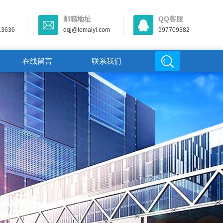
邮箱地址
QQ客服
13636
dqj@lemaiyi.com
997709382
在线留言
联系我们