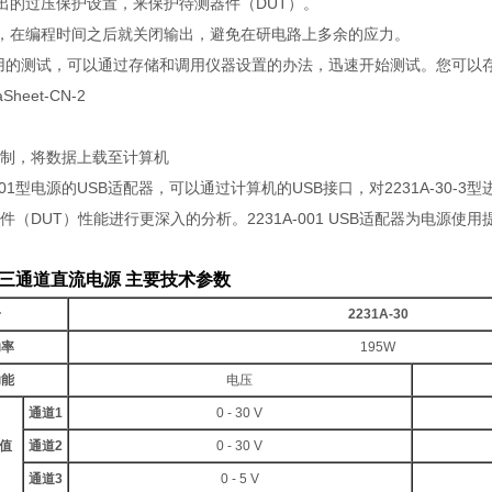
输出的过压保护设置，来保护待测器件（DUT）。
器，在编程时间之后就关闭输出，避免在研电路上多余的应力。
用的测试，可以通过存储和调用仪器设置的办法，迅速开始测试。您可以存
制，将数据上载至计算机
-001型电源的USB适配器，可以通过计算机的USB接口，对2231A-3
件（DUT）性能进行更深入的分析。2231A-001 USB适配器为电源
0-3 三通道直流电源​ 主要技术参数
号
2231A-30
功率
195W
功能
电压
通道
1
0 - 30 V
值
通道
2
0 - 30 V
通道
3
0 - 5 V