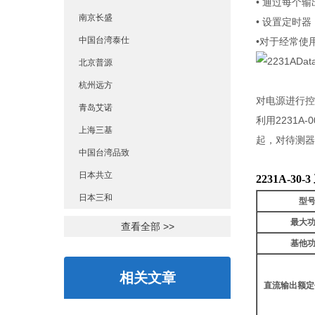
• 通过每个
南京长盛
• 设置定时
中国台湾泰仕
•对于经常使
北京普源
杭州远方
对电源进行控
青岛艾诺
利用2231A
上海三基
起，对待测器
中国台湾品致
日本共立
2231A-3
日本三和
型
最大
查看全部 >>
基他
相关文章
直流输出额定