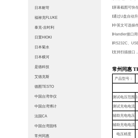
l
屏幕截图可快
日本耐苛
l
通过
U
盘自动升
福禄克FLUKE
l
中英文可选操
泰克-吉时利
l
Handler
接口用
日置HIOKI
l
RS232C
、
USB
日本菊水
l
支持扫描接口
日本横河
是德科技
常州同惠 T
艾德克斯
产品型号：
德图TESTO
中国台湾华仪
测试电压范围
1
中国台湾博计
测试充电电流
辅助充电电压
法国CA
辅助充电电流
中国台湾固纬
电压精度
常州同惠