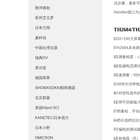
试步骤，最多可
致河德创
Handler
接口为
苏州艾立罗
日本万用
TH2684
麦科信
l
320
×
240
大屏
中国台湾仪鼎
l
TH2684
具有两
l
高测量精度：±
瑞典DV
l
超低漏电流测
美尔诺
l
高速测量：
50m
德国美翠
l
100W
大功率电
SHOWASOKKI昭和测器
l
针对容性器件
北京群菱
l
采用可切换输
美国Hipot-SCl
l
7
档量程，手动
KANETEC/日本强力
l
4
档分选档位比
日本小野
l
可编程的测试
OMICRON
l
具有电阻（
R
）