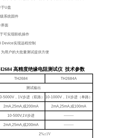
存于
U
盘
级系统固件
作界面
于可实现联机操作
 Device
实现远程控制
，为用户的大批量测试提供方便
H2684 高精度绝缘电阻测试仪
​ 技术参数
TH2684
TH2684A
测试输出
0-5000V
，
1V
步进（双路）
10-1000V
，
1V
步进（单路）
2mA,25mA,
或
200mA
2mA,25mA,
或
100mA
10-500V,1V
步进
--------
2mA,25mA,
或
200mA
--------
2
%
±1V