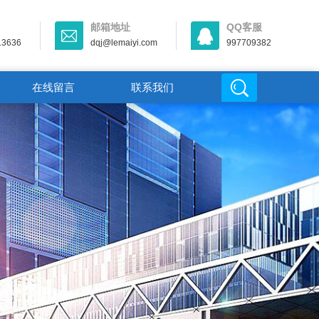
邮箱地址
QQ客服
13636
dqj@lemaiyi.com
997709382
在线留言
联系我们