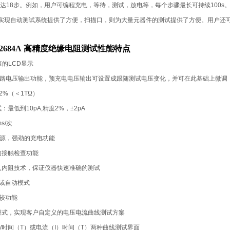
达
18
步。例如，用户可编程充电，等待，测试，放电等，每个步骤最长可持续
100s
实现自动测试系统提供了方便，扫描口，则为大量元器件的测试提供了方便。用户还
/TH2684A 高精度绝缘电阻测试性能特点
幕的
LCD
显示
路电压输出功能，预充电电压输出可设置成跟随测试电压变化，并可在此基础上微调
2%
（＜
1T
Ω
）
试：最低到
10pA,
精度
2%
，±
2pA
s/
次
源，强劲的充电功能
的接触检查功能
入内阻技术，保证仪器快速准确的测试
或自动模式
较功能
模式，实现客户自定义的电压电流曲线测试方案
/
时间（
T
）或电流（
I
）时间（
T
）两种曲线测试界面