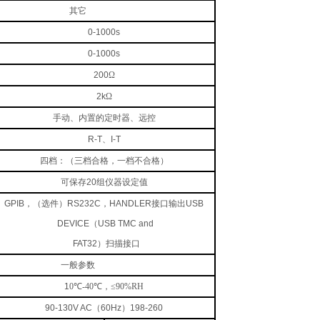
其它
0-1000s
0-1000s
200
Ω
2k
Ω
手动、内置的定时器、远控
R-T
、
I-T
四档：（三档合格，一档不合格）
可保存
20
组仪器设定值
GPIB
，（选件）
RS232C
，
HANDLER
接口输出
USB
DEVICE
（
USB TMC and
FAT32
）扫描接口
一般参数
1
0
℃
-40
℃
，≤90%RH
90-130V AC
（
60Hz
）
198-260