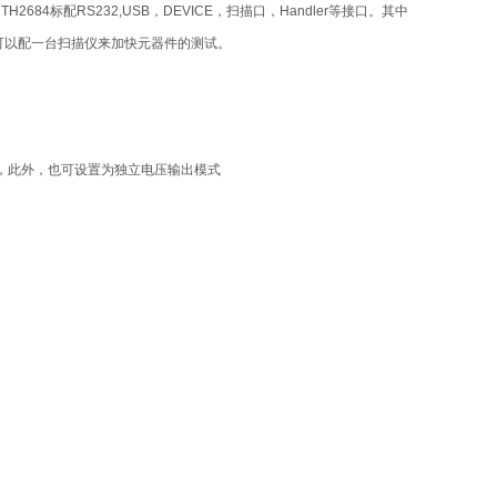
。
TH2684
标配
RS232,USB
，
DEVICE
，扫描口，
Handler
等接口。其中
可以配一台扫描仪来加快元器件的测试。
，此外，也可设置为独立电压输出模式