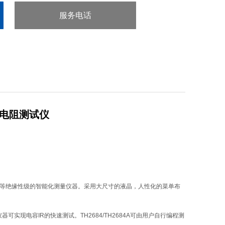
服务电话
：0755-29413636
缘电阻测试仪
等绝缘性级的智能化测量仪器。采用大尺寸的液晶，人性化的菜单布
仪器可实现电容
IR
的快速测试。
TH2684/TH2684A
可由用户自行编程测