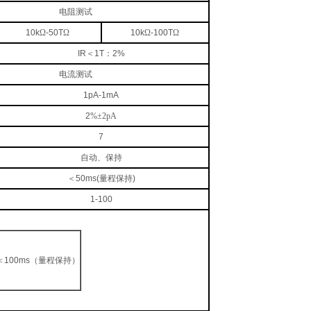
电阻测试
10k
Ω
-50T
Ω
10k
Ω
-100T
Ω
IR
＜
1T
：
2%
电流测试
1pA-1mA
2
%
±2pA
7
自动、保持
＜
50ms(
量程保持
)
1-100
＜
100ms
（量程保持）