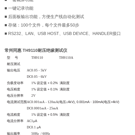
■ 一键记录功能
■ 后面板输出功能，方便生产线自动化测试
■ 存储：100个文件，每个文件最多50步
■ RS232、LAN、USB HOST、USB DEVICE、HANDLER接口
常州同惠 TH9110耐压绝缘测试仪
型 号
TH9110
TH9110A
耐压测试
-
输出电压
AC
0.05
5kV
-
DC
0.05
6kV
+ 0.2%
负载变动率
1%
设定值
满刻度
+ 0.1%
电压精度
1%
设定值
满刻度
电压分辨率
2V
4kV), 0.001mA - 100mA(
>4kV)
电流测试范围
AC
0.001mA
-
120mA(
电压≤
电压
DC
0.0001mA
-
25mA
+ 0.5%
电流精度
1%
设定值
满刻度
A
电流分辨率
AC
1
μ
A
DC
0.1
μ
输出频率
50Hz
/
60Hz