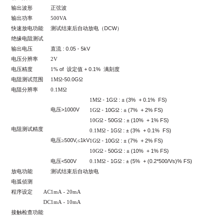
输出波形
正弦波
输出功率
500VA
DCW
快速放电功能
测试结束后自动放电（
）
绝缘电阻测试
:
0.05 - 5kV
输出电压
直流
电压分辨率
2V
of
+ 0.1%
电压精度
1%
设定值
满刻度
-50.0G
电阻测试范围
1M
Ω
Ω
电阻分辨率
0.1M
Ω
-
1G
:
±
(3% + 0.1% FS)
1M
Ω
Ω
>1000V
电压
-
10G
:
±
(7% + 2% FS)
1G
Ω
Ω
-
50G
:
±
(10% + 1% FS)
10G
Ω
Ω
电阻测试精度
-
1G
:
±
(3% + 0.1% FS)
0.1M
Ω
Ω
500V,
1kV
电压≥
≤
-
10G
:
±
(7% + 2% FS)
1G
Ω
Ω
-
50G
:
±
(10% + 1% FS)
10G
Ω
Ω
<500V
-
1G
:
±
(5% + (0.2*500/Vs)% FS)
电压
0.1M
Ω
Ω
放电功能
测试结束后自动放电
电弧侦测
程序设定
AC
1mA
-
20mA
DC
1mA
-
10mA
接触检查功能