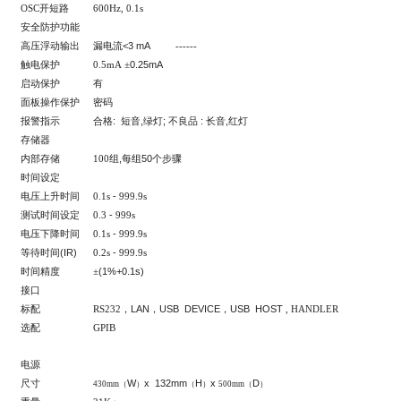
OSC
开短路
600Hz,
0.1s
安全防护功能
<3 mA
高压浮动输出
漏电流
------
0.25mA
触电保护
0.5mA
±
启动保护
有
面板操作保护
密码
:
短音,绿灯;
:
长音,红灯
报警指示
合格
不良品
存储器
,
50
内部存储
100
组
每组
个步骤
时间设定
-
电压上升时间
0.1s
999.9s
-
测试时间设定
0.3
999s
-
电压下降时间
0.1s
999.9s
(IR)
-
等待时间
0.2s
999.9s
(1%+0.1s)
时间精度
±
接口
LAN
USB DEVICE
USB HOST
标配
RS232
，
，
，
,
HANDLER
选配
GPIB
电源
W
x 132mm
H
x
D
尺寸
430mm
（
）
（
）
500mm
（
）