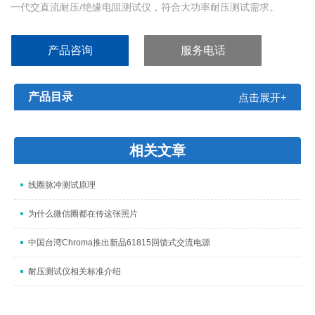
一代交直流耐压/绝缘电阻测试仪，符合大功率耐压测试需求。
TH9110/TH9110A系列除了基本的交流、直流、绝缘电阻测试外，
增加了崩溃电压测试功能，可分析产品的击穿点电压，满足特定客
产品咨询
服务电话
户对产品高压可靠性检测的要求;
产品目录
点击展开+
相关文章
线圈脉冲测试原理
为什么微信圈都在传这张照片
中国台湾Chroma推出新品61815回馈式交流电源
耐压测试仪相关标准介绍