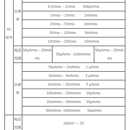
0.5Vrms -- 1Vrms 500μVrms
分辨
1Vrms -- 2Vrms 1mVrms
率
2Vrms -- 5Vrms 2mVrms
AC
5Vrms -- 10Vrms 5mVrms
信号
10Vrms -- 20Vrms 10mVrms
电流
50μArms -- 20mAr
50μArms -- 20mAr
50μArms --100mArms
范围
ms
ms
50μArms -- 2mArms 1 μArms
2mArms -- 5mArms 2 μArms
5mArms -- 10mArms 5 μArms
分辨
率
10mArms -- 20mArms 10μArms
20mArms -- 50mArms 20μArms
50mArms--100mArms 50μArms
电压
100mV — 2V
范围