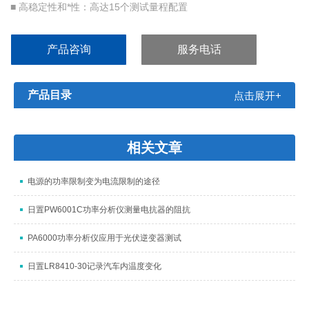
■ 高稳定性和*性：高达15个测试量程配置
■ 高速度：较快达5.6ms的测试速度
■ 高分辨：7英寸，800×600分辨率
产品咨询
服务电话
产品目录
点击展开+
相关文章
电源的功率限制变为电流限制的途径
日置PW6001C功率分析仪测量电抗器的阻抗
PA6000功率分析仪应用于光伏逆变器测试
日置LR8410-30记录汽车内温度变化