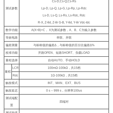
Cs-D,Cs-Q,Cs-Rs
测试参数
Lp-D, Lp-Q, Lp-G, Lp-Rp, Lp-Rdc
Ls-D, Ls-Q, Ls-Rs, Ls-Rdc, Rdc
R-X, Z-θd, Z-θr G-B, Y-θd, Y-θr Vdc-Idc
数学功能
A(X+B)+C， X为测试参数，A、B、C为输入参数
等效电路
串联、并联
偏差测量
与标称值的偏差Δ，与标称值的百分比偏差Δ%
校准功能
开路OPEN、短路SHORT、负载LOAD
量程选择
自动AUTO、手动HOLD
LCR
100mΩ-100kΩ，共15档
量程
Rdc
1Ω-100kΩ，共15档
触发模式
INT、MAN、EXT、BUS
触发延迟
0 s -- 999 s，分辨率100us
测试端配
四端对
置
测试电缆