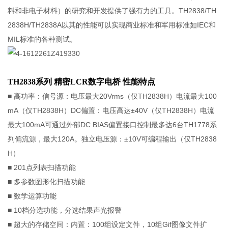
料和非电子材料）的研究和开发提供了强有力的工具。TH2838/TH
2838H/TH2838A以其的性能可以实现商业标准和军用标准如IEC和
MIL标准的各种测试。
TH2838系列 精密LCR数字电桥 性能特点
■ 高功率：信号源：电压最大20Vrms（仅TH2838H）电流最大100
mA（仅TH2838H）DC偏置：电压高达±40V（仅TH2838H）电流
最大100mA可通过外部DC BIAS偏置接口控制最多达6台TH1778系
列偏流源，最大120A。独立电压源：±10V可编程输出（仅TH2838
H）
■ 201点列表扫描功能
■ 多参数图形化扫描功能
■ 数学运算功能
■ 10档分选功能，分选结果声光报警
■ 超大的存储空间：内置：100组设定文件，10组Gif图像文件扩