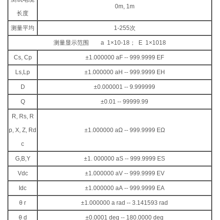
0m, 1m
长度
测量平均
1-255次
测量显示范围 a 1×10-18； E 1×1018
Cs, Cp
±1.000000 aF -- 999.9999 EF
Ls,Lp
±1.000000 aH -- 999.9999 EH
D
±0.000001 -- 9.999999
Q
±0.01 -- 99999.99
R, Rs, R
p, X, Z, Rd
±1.000000 aΩ -- 999.9999 EΩ
c
G,B,Y
±1. 000000 aS -- 999.9999 ES
Vdc
±1.000000 aV -- 999.9999 EV
Idc
±1.000000 aA -- 999.9999 EA
θ r
±1.000000 a rad -- 3.141593 rad
θ d
±0.0001 deg -- 180.0000 deg