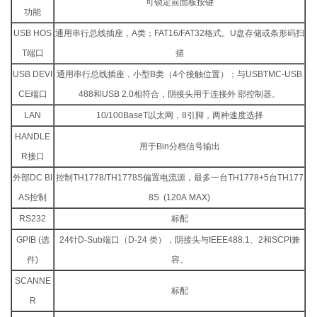
可锁定前面板按键
功能
USB HOS
通用串行总线插座，A类；FAT16/FAT32格式。U盘存储或条形码扫
T端口
描
USB DEVI
通用串行总线插座，小型B类（4个接触位置）；与USBTMC-USB
CE端口
488和USB 2.0相符合，阴接头用于连接外 部控制器。
LAN
10/100BaseT以太网，8引脚，两种速度选择
HANDLE
用于Bin分档信号输出
R接口
外部DC BI
控制TH1778/TH1778S偏置电流源，最多一台TH1778+5台TH177
AS控制
8S (120A MAX)
RS232
标配
GPIB (选
24针D-Sub端口（D-24 类），阴接头与IEEE488.1、2和SCPI兼
件)
容。
SCANNE
标配
R