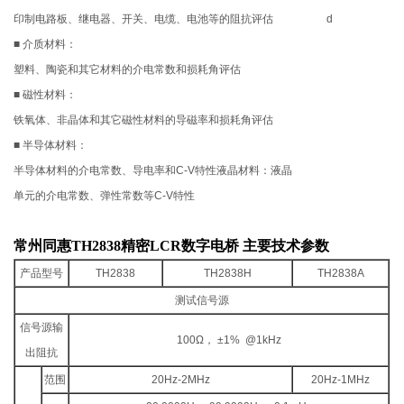
印制电路板、继电器、开关、电缆、电池等的阻抗评估
■ 介质材料：
塑料、陶瓷和其它材料的介电常数和损耗角评估
■ 磁性材料：
铁氧体、非晶体和其它磁性材料的导磁率和损耗角评估
■ 半导体材料：
半导体材料的介电常数、导电率和C-V特性液晶材料：液晶
单元的介电常数、弹性常数等C-V特性
常州同惠TH2838精密LCR数字电桥
​ 主要技术参数
产品型号
TH2838
TH2838H
TH2838A
测试信号源
信号源输
100Ω， ±1% @1kHz
出阻抗
范围
20Hz-2MHz
20Hz-1MHz