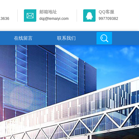
邮箱地址
QQ客服
13636
dqj@lemaiyi.com
997709382
在线留言
联系我们