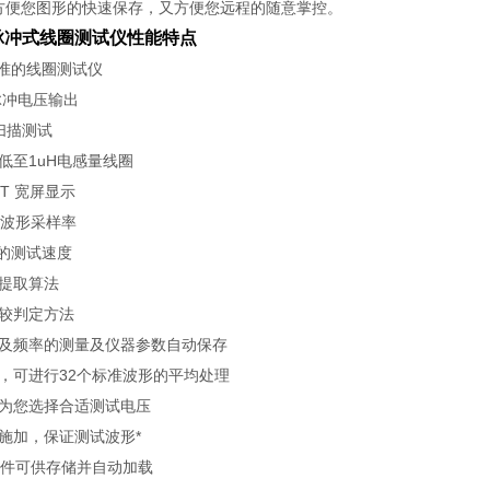
方便您图形的快速保存，又方便您远程的随意掌控。
-5 脉冲式线圈测试仪性能特点
I标准的线圈测试仪
V脉冲电压输出
扫描测试
试低至1uH电感量线圈
TFT 宽屏显示
s的波形采样率
秒的测试速度
晕提取算法
比较判定方法
间及频率的测量及仪器参数自动保存
均，可进行32个标准波形的平均处理
试为您选择合适测试电压
的施加，保证测试波形*
器文件可供存储并自动加载