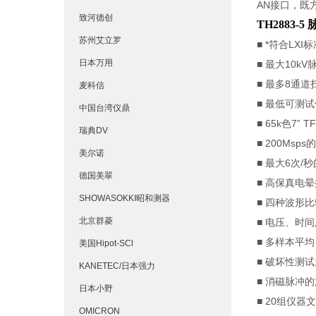
AN接口，既
致河德创
TH2883
苏州艾立罗
■ *符合LX
日本万用
■ 最大10k
■ 最多8通道
麦科信
■ 最低可测
中国台湾仪鼎
■ 65k色7” 
瑞典DV
■ 200Msp
美尔诺
■ 最大6次/
德国美翠
■ 高保真电
SHOWASOKKI昭和测器
■ 四种波形
北京群菱
■ 电压、时
■ 多样本平
美国Hipot-SCl
■ 破坏性测
KANETEC/日本强力
■ 消磁脉冲
日本小野
■ 20组仪
OMICRON