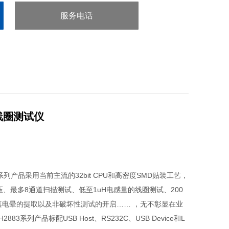
服务电话
：0755-29413636
式线圈测试仪
产品采用当前主流的32bit CPU和高密度SMD贴装工艺，
压、最多8通道扫描测试、低至1uH电感量的线圈测试、200
高保真电晕的提取以及非破坏性测试的开启…… ，无不彰显在业
3系列产品标配USB Host、RS232C、USB Device和L