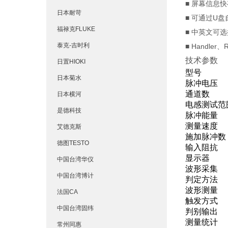
■ 屏幕信息快
日本耐苛
■ 可通过U
福禄克FLUKE
■ 中英文可
泰克-吉时利
■ Handler
技术参数
日置HIOKI
型号
日本菊水
脉冲电压
通道数
日本横河
电感测试范
是德科技
脉冲能量
测量速度
艾德克斯
施加脉冲数
德图TESTO
输入阻抗
显示器
中国台湾华仪
波形采集
中国台湾博计
判定方法
波形测量
法国CA
触发方式
中国台湾固纬
判别输出
测量统计
常州同惠