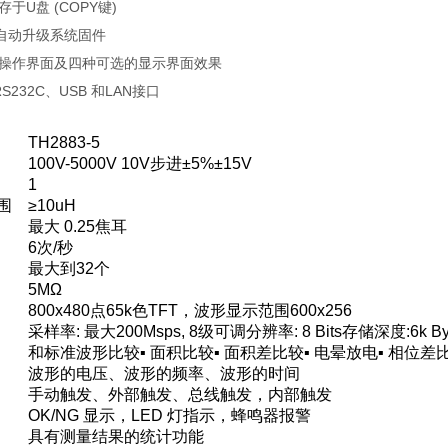
存于U盘 (COPY键)
盘自动升级系统固件
选操作界面及四种可选的显示界面效果
、RS232C、USB 和LAN接口
TH2883-5
100V-5000V 10V步进±5%±15V
1
围
≥10uH
最大 0.25焦耳
6次/秒
最大到32个
5MΩ
800x480点65k色TFT，波形显示范围600x256
采样率: 最大200Msps, 8级可调分辨率: 8 Bits存储深度:6k By
和标准波形比较▪
面积比较
▪
面积差比较
▪
电晕放电
▪
相位差
波形的电压、波形的频率、波形的时间
手动触发、外部触发、总线触发，内部触发
OK/NG 显示，LED 灯指示，蜂鸣器报警
具有测量结果的统计功能