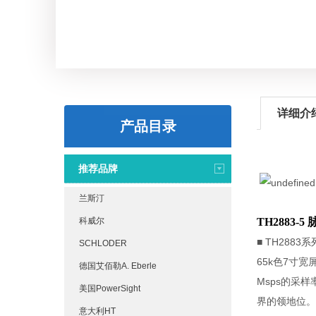
详细介
产品目录
推荐品牌
兰斯汀
科威尔
TH2883
■ TH28
SCHLODER
65k色7寸
德国艾佰勒A. Eberle
Msps的采
美国PowerSight
界的领地位。TH
意大利HT