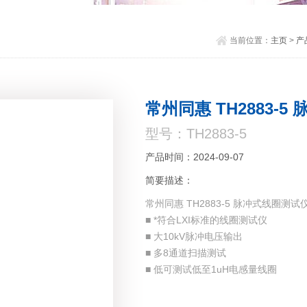
当前位置：
主页
>
产
常州同惠 TH2883-
型号：TH2883-5
产品时间：2024-09-07
简要描述：
常州同惠 TH2883-5 脉冲式线圈测试
■ *符合LXI标准的线圈测试仪
■ 大10kV脉冲电压输出
■ 多8通道扫描测试
■ 低可测试低至1uH电感量线圈
■ 65k色7" TFT 宽屏显示