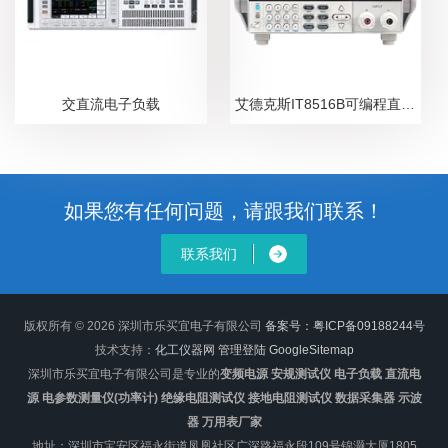
交直流电子负载
艾德克斯IT8516B可编程直流电子负载
如果您有任何问题，请跟我们联系！
联系我们
版权所有 © 2026 深圳市乐买宜电子有限公司
备案号：粤ICP备09188244号
技术支持：
化工仪器网
管理登陆
GoogleSitemap
深圳市乐买宜电子有限公司是专业的
变频电源 安规测试仪 电子负载 直流电
源 电参数测量仪(功率计) 绝缘电阻测试仪 接地电阻测试仪 数据采集器 示波
器 万用表厂家
地址：深圳市宝安区福永街道凤凰社区广深路福永段109号锦灏大厦1805