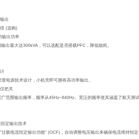
输出
 (选购)
A的输出功率
相输出最大达300kVA，可以选配是否搭载PFC，降低能耗。
计
密度电源技术设计，小机壳即可拥有高功率输出。
仪把关
配宽广范围输出频率，频率从45Hz~840Hz。宽泛的频率使其涵盖了航天测
流恒定输出技术
术"过载电流恒定输出功能" (OCF)，自动调整电压输出来确保电流维持