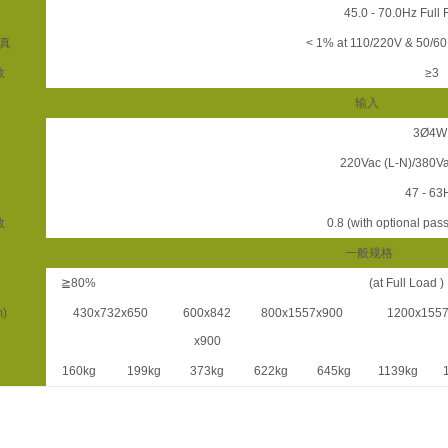
45.0 - 70.0Hz Full
真
< 1% at 110/220V & 50/60
数
≥3
输入
3Ø4W
220Vac (L-N)/380V
47 - 63
数
0.8 (with optional pas
一般规格
≧80%
(at Full Load 
)
430x732x650
600x842
800x1557x900
1200x1557
x900
160kg
199kg
373kg
622kg
645kg
1139kg
1