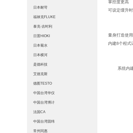
掌控度更高
日本耐苛
可设定缓升时
福禄克FLUKE
泰克-吉时利
量身打造使用
日置HIOKI
内建8个程式
日本菊水
日本横河
是德科技
系统内建
艾德克斯
德图TESTO
中国台湾华仪
中国台湾博计
法国CA
中国台湾固纬
常州同惠