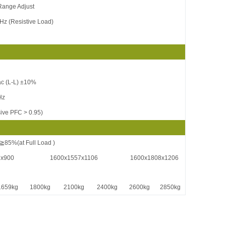
 Range Adjust
Hz (Resistive Load)
ac (L-L) ±10%
Hz
sive PFC > 0.95)
) ≧85%(at Full Load )
x900
1600x1557x1106
1600x1808x1206
659kg
1800kg
2100kg
2400kg
2600kg
2850kg