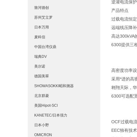
逆灌电流保护
致河德创
产品特点
苏州艾立罗
过载电流恒定
日本万用
远端线压降补偿
高达300kV
麦科信
6300提供三
中国台湾仪鼎
瑞典DV
美尔诺
高密度功率设
德国美翠
采用*进的高
SHOWASOKKI昭和测器
翱翔天际，华
北京群菱
6300可选
美国Hipot-SCl
KANETEC/日本强力
OCF过载电
日本小野
EEC独有技
OMICRON