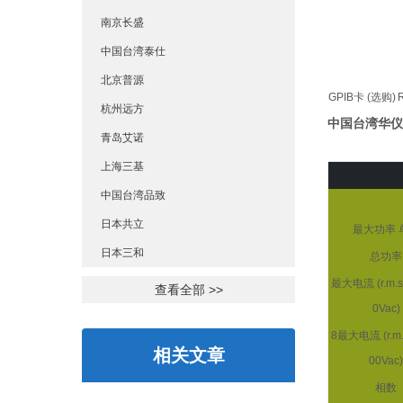
南京长盛
中国台湾泰仕
北京普源
GPIB卡 (选购)
杭州远方
中国台湾华仪
青岛艾诺
上海三基
中国台湾品致
日本共立
最大功率 
日本三和
总功率
最大电流 (r.m.s) 
查看全部 >>
0Vac)
8最大电流 (r.m.s)
相关文章
00Vac
相数