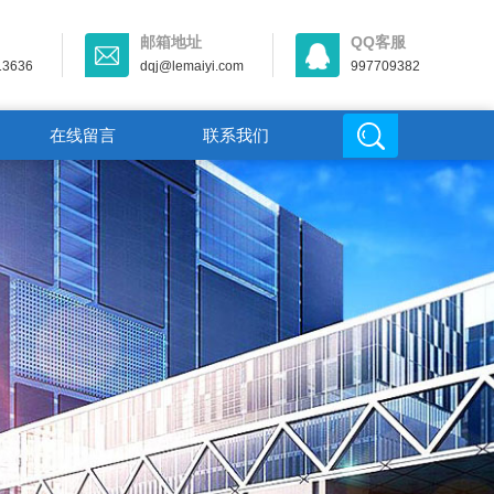
邮箱地址
QQ客服
13636
dqj@lemaiyi.com
997709382
在线留言
联系我们