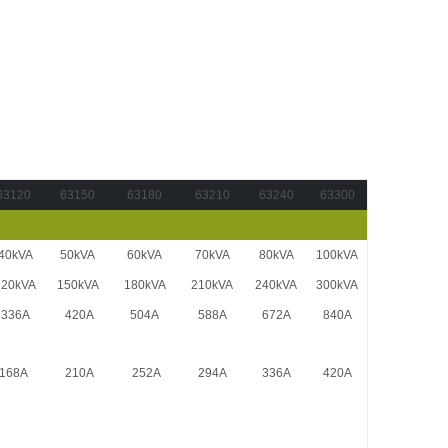
63120
63150
63180
63210
63240
63300
40kVA
50kVA
60kVA
70kVA
80kVA
100kVA
20kVA
150kVA
180kVA
210kVA
240kVA
300kVA
336A
420A
504A
588A
672A
840A
168A
210A
252A
294A
336A
420A