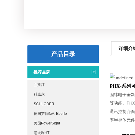
详细介
产品目录
推荐品牌
兰斯汀
PHX-系
科威尔
固纬电子全新推
等功能。PH
SCHLODER
通讯控制介面，使
德国艾佰勒A. Eberle
率半导体元件(
美国PowerSight
意大利HT