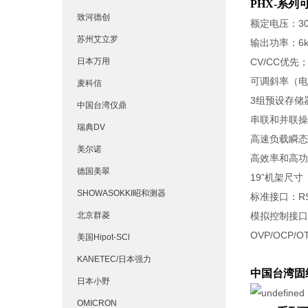
PHX-系
致河德创
额定电压：30V/
苏州艾立罗
输出功率：6k
日本万用
CV/CC优
可调斜率（电
麦科信
3组预设存储
中国台湾仪鼎
串联和并联操
瑞典DV
高速负载瞬态
美尔诺
高效率和高功
德国美翠
19”机架尺寸
SHOWASOKKI昭和测器
标准接口：RS
北京群菱
模拟控制接口
OVP/OCP/
美国Hipot-SCl
KANETEC/日本强力
中国台湾固
日本小野
OMICRON