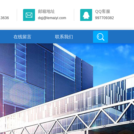
邮箱地址
QQ客服
13636
dqj@lemaiyi.com
997709382
在线留言
联系我们