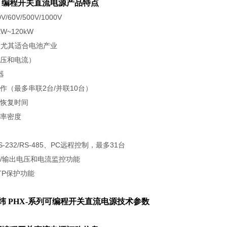
列可编程开关直流电源产品特点
60V/500V/1000V
W~120kW
先；尤其适合电池产业
压和电流）
器
作（最多串联2台/并联10台）
恢复时间
率密度
-232/RS-485、PC远程控制，最多31台
/输出电压和电流监控功能
OTP保护功能
纬 PHX-系列可编程开关直流电源
​技术参数