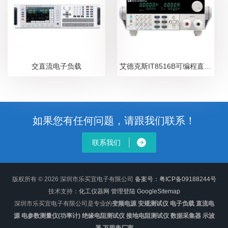
交直流电子负载
艾德克斯IT8516B可编程直流电子负载
如果您有任何问题，请跟我们联系！
联系我们
版权所有 © 2026 深圳市乐买宜电子有限公司
备案号：粤ICP备09188244号
技术支持：
化工仪器网
管理登陆
GoogleSitemap
深圳市乐买宜电子有限公司是专业的
变频电源 安规测试仪 电子负载 直流电
源 电参数测量仪(功率计) 绝缘电阻测试仪 接地电阻测试仪 数据采集器 示波
器 万用表厂家