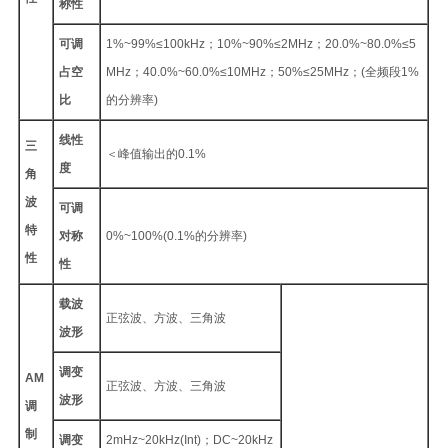
称性
可调
1%~99%≤100kHz；10%~90%≤2MHz；20.0%~80.0%≤5
占空
MHz；40.0%~60.0%≤10MHz；50%≤25MHz；(全频段1%
比
的分辨率)
线性
三
＜峰值输出的0.1%
度
角
波
可调
特
对称
0%~100%(0.1%的分辨率)
性
性
载波
正弦波、方波、三角波
波形
调变
AM
正弦波、方波、三角波
波形
调
制
调变
2mHz~20kHz(Int)；DC~20kHz