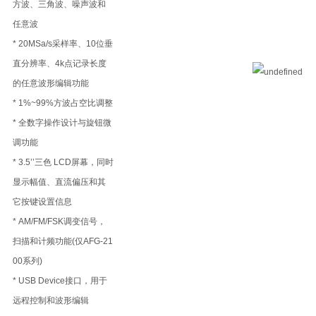
方波、三角波、噪声波和
任意波
* 20MSa/s采样率、10位垂
直分辨率、4k点记录长度
的任意波形编辑功能
* 1%~99%方波占空比调整
* 全数字操作设计与旋钮微
调功能
* 3.5’’三色 LCD屏幕，同时
显示幅值、直流偏压和其
它按键设置信息
* AM/FM/FSK调变信号，
扫描和计频功能(仅AFG-21
00系列)
* USB Device接口，用于
远程控制和波形编辑