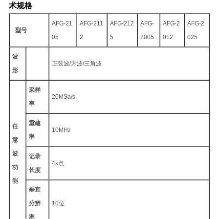
术规格
AFG-21
AFG-211
AFG-212
AFG-
AFG-2
AFG-2
型号
05
2
5
2005
012
025
波
正弦波/方波/三角波
形
采样
20MSa/s
率
重建
任
10MHz
率
意
波
记录
4k点
功
长度
能
垂直
分辨
10位
率