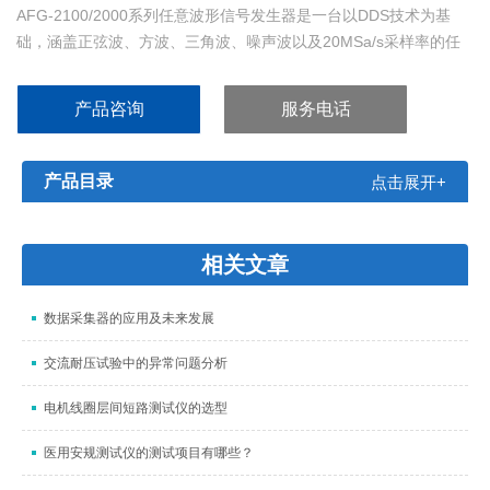
AFG-2100/2000系列任意波形信号发生器是一台以DDS技术为基
础，涵盖正弦波、方波、三角波、噪声波以及20MSa/s采样率的任
意波形。0.1Hz的分辨率和1%~99%的方波（脉冲波）可调占空比功
能，极大的扩展了它的应用范围。
产品咨询
服务电话
产品目录
点击展开+
相关文章
数据采集器的应用及未来发展
交流耐压试验中的异常问题分析
电机线圈层间短路测试仪的选型
医用安规测试仪的测试项目有哪些？