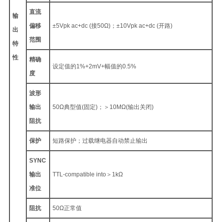
直流
输
偏移
±5Vpk ac+dc (接50Ω)；±10Vpk ac+dc (开路)
出
范围
特
性
精确
设定值的1%+2mV+幅值的0.5%
度
波形
输出
50Ω典型值(固定)；＞10MΩ(输出关闭)
阻抗
保护
短路保护；过载继电器自动禁止输出
SYNC
输出
TTL-compatible into＞1kΩ
准位
阻抗
50Ω正常值