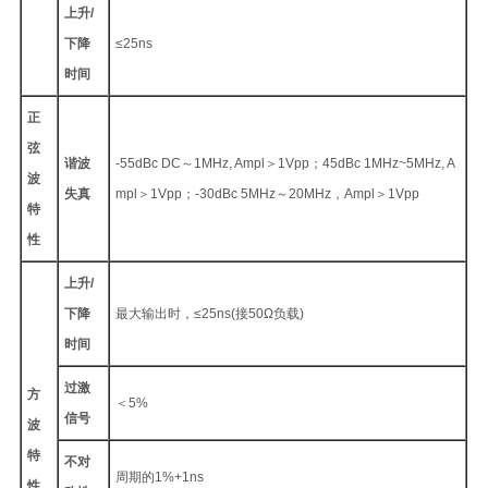
上升/
下降
≤25ns
时间
正
弦
谐波
-55dBc DC～1MHz, Ampl＞1Vpp；45dBc 1MHz~5MHz, A
波
失真
mpl＞1Vpp；-30dBc 5MHz～20MHz，Ampl＞1Vpp
特
性
上升/
下降
最大输出时，≤25ns(接50Ω负载)
时间
过激
方
＜5%
信号
波
特
不对
周期的1%+1ns
性