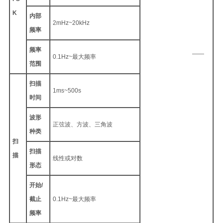
K
内部
2mHz~20kHz
频率
频率
——
0.1Hz~最大频率
范围
扫描
1ms~500s
时间
波形
正弦波、方波、三角波
种类
扫
扫描
描
线性或对数
形态
开始/
截止
0.1Hz~最大频率
频率