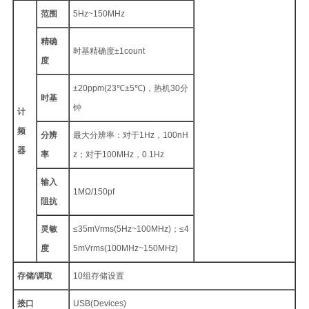
范围
5Hz~150MHz
精确
时基精确度±1count
度
±20ppm(23℃±5℃)，热机30分
时基
钟
计
频
分辨
最大分辨率：对于1Hz，100nH
器
率
z；对于100MHz，0.1Hz
输入
1MΩ/150pf
阻抗
灵敏
≤35mVrms(5Hz~100MHz)；≤4
度
5mVrms(100MHz~150MHz)
存储/调取
10组存储设置
接口
USB(Devices)