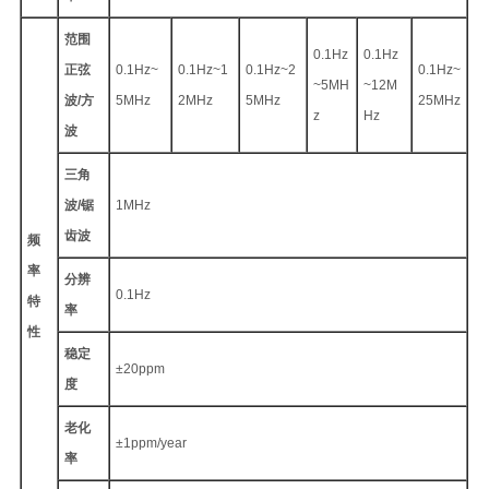
范围
0.1Hz
0.1Hz
正弦
0.1Hz~
0.1Hz~1
0.1Hz~2
0.1Hz~
~5MH
~12M
波/方
5MHz
2MHz
5MHz
25MHz
z
Hz
波
三角
波/锯
1MHz
齿波
频
率
分辨
0.1Hz
特
率
性
稳定
±20ppm
度
老化
±1ppm/year
率