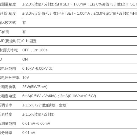
流测量精度
±(2.0%读值+5计数)当HI SET＜1.00mA；±(2.0%读值+3计数)当HI SET
流判定精度
±(3.0%设定值+5计数)当HI SET＜1.00mA；±(3.0%设定值+3计数)当HI 
窗比较方式
有
C侦测
有
MP(提速时间)
0.1s固定
(测试时间)
OFF，1s~180s
D
ON
出电压范围
0.10kV~6.00kV dc
出电压分辨率
10V
大额定负载
25W(5kV/5mA)
大额定电流
6mA(0.5kV＜V≤6kV)；2mA(0.1kV≤V≤0.5kV)
压调节率
±(1.5%+2计数)[满载→空载]
压表精度
±(1.5%读值+2计数)
流测量范围
0.01mA~6.00mA
流分辨率
0.01mA