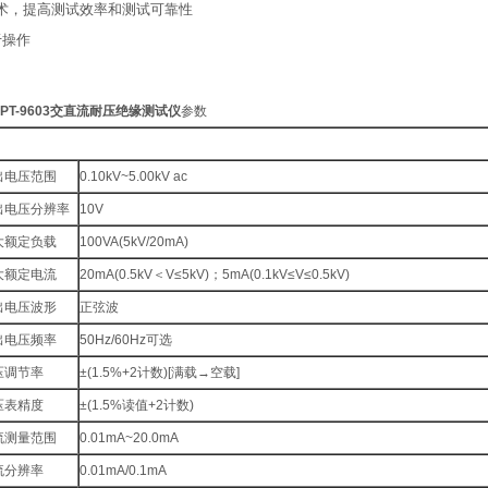
技术，提高测试效率和测试可靠性
于操作
PT-9603交直流耐压绝缘测试仪
参数
出电压范围
0.10kV~5.00kV ac
出电压分辨率
10V
大额定负载
100VA(5kV/20mA)
大额定电流
20mA(0.5kV＜V≤5kV)；5mA(0.1kV≤V≤0.5kV)
出电压波形
正弦波
出电压频率
50Hz/60Hz可选
压调节率
±(1.5%+2计数)[满载→空载]
压表精度
±(1.5%读值+2计数)
流测量范围
0.01mA~20.0mA
流分辨率
0.01mA/0.1mA