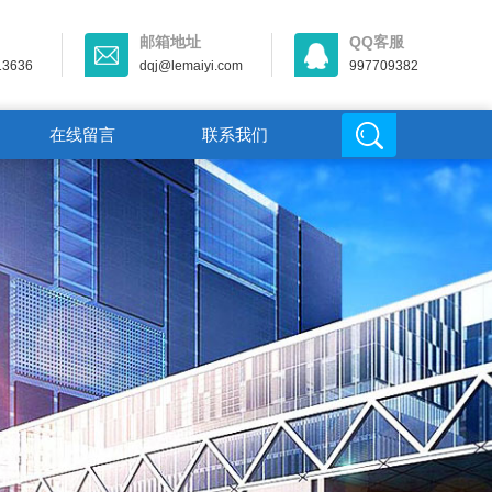
邮箱地址
QQ客服
13636
dqj@lemaiyi.com
997709382
在线留言
联系我们