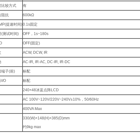
窗比较方式
有
出阻抗
600kΩ
MP(提速时间)
0.1s固定
(测试时间)
OFF，1s~180s
D
OFF(固定)
次
ACW, DCW, IR
动
AC-IR, IR-AC, DC-IR, IR-DC
端子(前)
标配
I/O
标配
240×48冰蓝点阵LCD
AC 100V~120V/220V~240V±10%，50/60Hz
400VA Max
330(W)×148(H)×385(D)mm
约9kg max