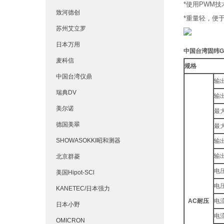
*使用PWM
致河德创
*重量轻，便
苏州艾立罗
日本万用
中国台湾固纬G
麦科信
规格
中国台湾仪鼎
输
瑞典DV
输
美尔诺
最
德国美翠
最
SHOWASOKKI昭和测器
输
输
北京群菱
电
美国Hipot-SCl
电
KANETEC/日本强力
AC耐压
电
日本小野
电
OMICRON