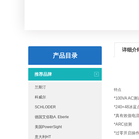
详细介
产品目录
推荐品牌
兰斯汀
特点
科威尔
*100VA AC
*240×48冰蓝
SCHLODER
*真有效值电
德国艾佰勒A. Eberle
*ARC侦测
美国PowerSight
*过零开启操
意大利HT