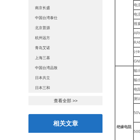
电
南京长盛
电
中国台湾泰仕
视
北京普源
AR
杭州远方
RA
青岛艾诺
计时
上海三基
GN
中国台湾品致
输
日本共立
输
日本三和
电
测
查看全部 >>
50V
相关文章
绝缘电阻
50