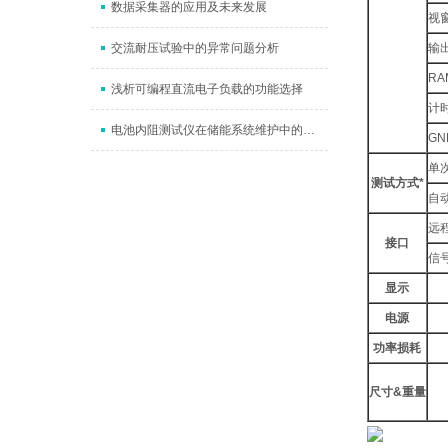
数据采集器的应用及未来发展
视
交流耐压试验中的异常问题分析
输
RA
浅析可编程直流电子负载的功能选择
计时
电池内阻测试仪在储能系统维护中的应用
GN
单
测试方式*
自
远程
接口
信号
显示
电源
功率损耗
尺寸&重量