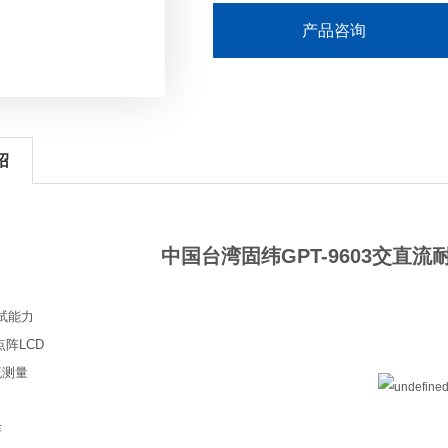
产品咨询
绍
中国台湾固纬GPT-9603交直
测试能力
点阵LCD
流测量
作