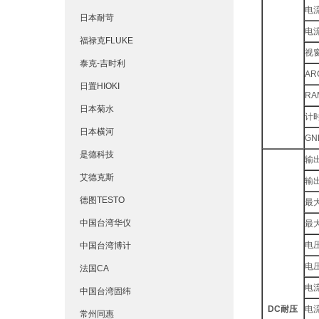
电
日本耐苛
电
福禄克FLUKE
视
泰克-吉时利
AR
日置HIOKI
RA
日本菊水
计时
日本横河
GN
是德科技
输
艾德克斯
输
德图TESTO
最
中国台湾华仪
最
电
中国台湾博计
电
法国CA
电
中国台湾固纬
DC耐压
电
常州同惠