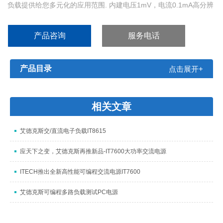
负载提供给您多元化的应用范围. 内建电压1mV，电流0.1mA高分辨
率和高精度的测量电路，让您的的测试结果更加准确与方便。具定
电压CV，定功率CW，定电流CC和定电阻CR模式, 远端测量, 短路
产品咨询
服务电话
测试, 电池测试以及动态测试多功能,满足您多元化的测试需求.
产品目录
点击展开+
相关文章
艾德克斯交/直流电子负载IT8615
应天下之变，艾德克斯再推新品-IT7600大功率交流电源
ITECH推出全新高性能可编程交流电源IT7600
艾德克斯可编程多路负载测试PC电源