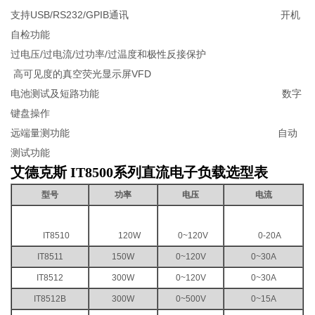
支持USB/RS232/GPIB通讯 开机
自检功能
过电压/过电流/过功率/过温度和极性反接保护
高可见度的真空荧光显示屏VFD
电池测试及短路功能 数字
键盘操作
远端量测功能 自动
测试功能
艾德克斯 IT8500系列直流电子负载
​选型表
型号
功率
电压
电流
IT8510
120W
0~120V
0-20A
IT8511
150W
0~120V
0~30A
IT8512
300W
0~120V
0~30A
IT8512B
300W
0~500V
0~15A