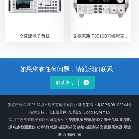
交直流电子负载
艾德克斯IT8516B可编程直流电子负载
如果您有任何问题，请跟我们联系！
联系我们
版权所有 © 2026 深圳市乐买宜电子有限公司
备案号：粤ICP备09188244号
技术支持：
化工仪器网
管理登陆
GoogleSitemap
深圳市乐买宜电子有限公司是专业的
变频电源 安规测试仪 电子负载 直流电
源 电参数测量仪(功率计) 绝缘电阻测试仪 接地电阻测试仪 数据采集器 示波
器 万用表厂家