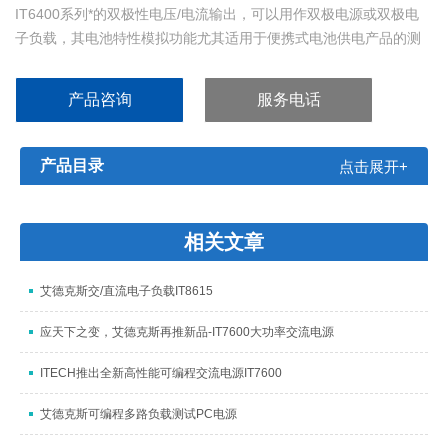
IT6400系列*的双极性电压/电流输出，可以用作双极电源或双极电
子负载，其电池特性模拟功能尤其适用于便携式电池供电产品的测
试。高达1nA的解析度，小于20us的快速动态响应时间，和新设计
的速度切换模式可让电压或电流的上升波形高速且无过冲，上升时
产品咨询
服务电话
间较快可达150us。同时，用户还可以通过波形显示功能实现示波器
的体验，让使用更加简易和有效。
产品目录
点击展开+
相关文章
艾德克斯交/直流电子负载IT8615
应天下之变，艾德克斯再推新品-IT7600大功率交流电源
ITECH推出全新高性能可编程交流电源IT7600
艾德克斯可编程多路负载测试PC电源