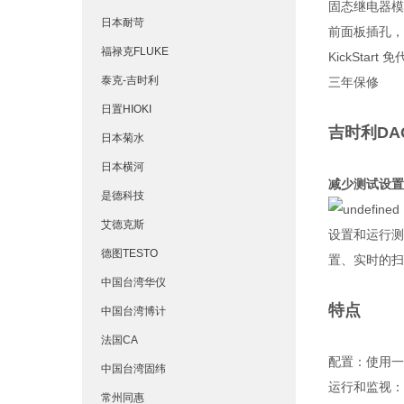
固态继电器模块
日本耐苛
前面板插孔，
福禄克FLUKE
KickSta
泰克-吉时利
三年保修
日置HIOKI
吉时利DA
日本菊水
日本横河
减少测试设置
是德科技
艾德克斯
设置和运行测
德图TESTO
置、实时的扫
中国台湾华仪
特点
中国台湾博计
法国CA
配置：使用一
中国台湾固纬
运行和监视：
常州同惠