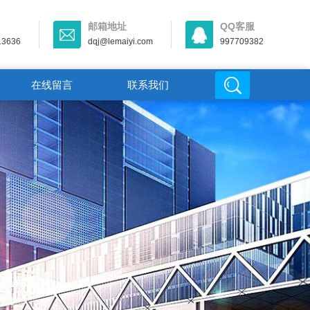
邮箱地址
QQ客服
13636
dqj@lemaiyi.com
997709382
在线留言
联系我们