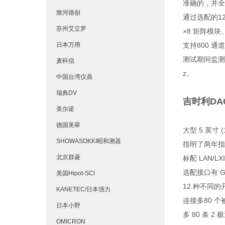
准确的，并全
致河德创
通过选配的1
苏州艾立罗
×8 矩阵模
日本万用
支持800 
测试期间监测
麦科信
z。
中国台湾仪鼎
瑞典DV
吉时利DA
美尔诺
德国美翠
大型 5 英寸
SHOWASOKKI昭和测器
指明了两年指标的
北京群菱
标配 LAN/L
选配接口有 GPI
美国Hipot-SCl
12 种不同
KANETEC/日本强力
连接多80 个
日本小野
多 80 条 
OMICRON