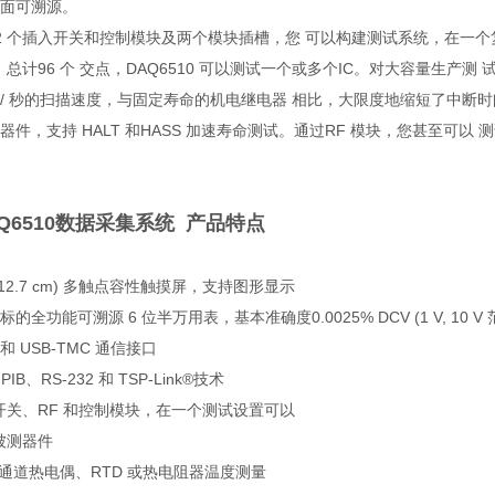
面可溯源。
2 个插入开关和控制模块及两个模块插槽，您 可以构建测试系统，在一个复用
块、总计96 个 交点，DAQ6510 可以测试一个或多个IC。对大容量生
通道/ 秒的扫描速度，与固定寿命的机电继电器 相比，大限度地缩短了中
器件，支持 HALT 和HASS 加速寿命测试。通过RF 模块，您甚至可以
Q6510数据采集系统​
​
产品特点
 (12.7 cm) 多触点容性触摸屏，支持图形显示
全功能可溯源 6 位半万用表，基本准确度0.0025% DCV (1 V, 10 V 
XI和 USB-TMC 通信接口
B、RS-232 和 TSP-Link®技术
的开关、RF 和控制模块，在一个测试设置可以
被测器件
2 极通道热电偶、RTD 或热电阻器温度测量