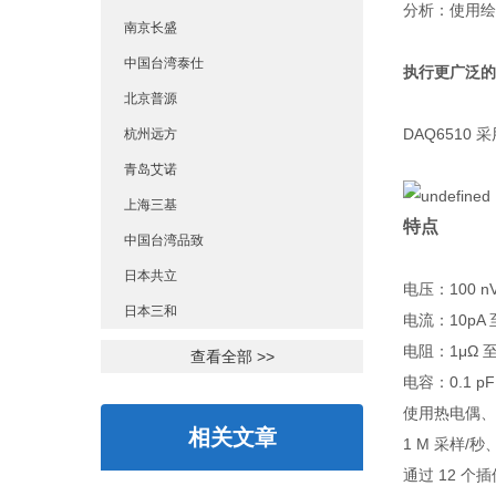
分析：使用绘
南京长盛
中国台湾泰仕
执行更广泛的
北京普源
DAQ651
杭州远方
青岛艾诺
上海三基
特点
中国台湾品致
日本共立
电压：100 nV
日本三和
电流：10pA 
电阻：1μΩ 至
查看全部 >>
电容：0.1 pF 
使用热电偶、电
相关文章
1 M 采样/
通过 12 