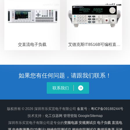
交直流电子负载
艾德克斯IT8516B可编程直流电子负载
如果您有任何问题，请跟我们联系！
联系我们
版权所有 © 2026 深圳市乐买宜电子有限公司
备案号：粤ICP备09188244号
技术支持：
化工仪器网
管理登陆
GoogleSitemap
深圳市乐买宜电子有限公司是专业的
变频电源 安规测试仪 电子负载 直流电
源 电参数测量仪(功率计) 绝缘电阻测试仪 接地电阻测试仪 数据采集器 示波