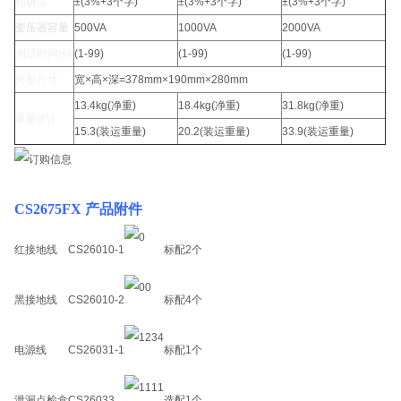
精确度
±(3%+3个字)
±(3%+3个字)
±(3%+3个字)
变压器容量
500VA
1000VA
2000VA
测试时间(s)
(1-99)
(1-99)
(1-99)
外形尺寸
宽×高×深=378mm×190mm×280mm
13.4kg(净重)
18.4kg(净重)
31.8kg(净重)
重量(约)
15.3(装运重量)
20.2(装运重量)
33.9(装运重量)
CS2675FX 产品附件
红接地线
CS26010-1
标配
2个
黑接地线
CS26010-2
标配
4个
电源线
CS26031-1
标配
1个
泄漏点检盒
CS26033
选配
1个