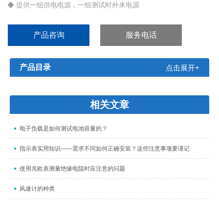
◆ 提供一组供电电源，一组测试时外来电源
◆ 能显示交流电流和直流电流（交流中的直流分量）
◆ 交流电流测量采用真有效值检波，能测量DC-1MHz 正弦波或复
产品咨询
服务电话
合波形
◆ 交流直流预置电流可分别预置，方便使用
产品目录
点击展开+
相关文章
电子负载是如何测试电池容量的？
指示表实用知识——需求不同如何正确安装？这些注意事项要谨记
使用兆欧表测量绝缘电阻时应注意的问题
风速计的种类