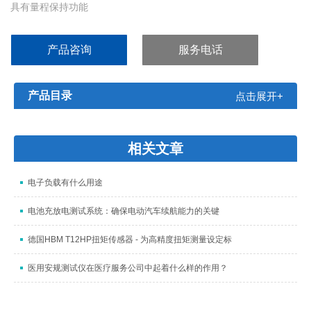
具有量程保持功能
具有99个记忆组容量
可保存9999条测试结果，可通过通信接口把测试数据导入到PC中
产品咨询
服务电话
彩色液晶屏显示，显示内容丰富、醒目，具有中英文显示
选配RS232、RS485、USB、GPIB接口，标配PLC接口
产品目录
点击展开+
相关文章
电子负载有什么用途
电池充放电测试系统：确保电动汽车续航能力的关键
德国HBM T12HP扭矩传感器 - 为高精度扭矩测量设定标
医用安规测试仪在医疗服务公司中起着什么样的作用？