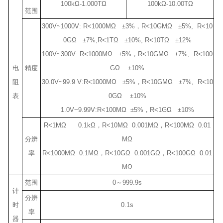
100kΩ-1.000TΩ
100kΩ-10.00TΩ
范围
300V~1000V: R<1000MΩ ±3%，R<10GMΩ ±5%, R<10
0GΩ ±7%,R<1TΩ ±10%, R<10TΩ ±12%
100V~300V: R<1000MΩ ±5%，R<10GMΩ ±7%, R<100
电
精度
GΩ ±10%
阻
30.0V~99.9 V:R<1000MΩ ±5%，R<10GMΩ ±7%, R<10
表
0GΩ ±10%
1.0V~9.99V:R<100MΩ ±5%，R<1GΩ ±10%
R<1MΩ 0.1kΩ，R<10MΩ 0.001MΩ，R<100MΩ 0.01
分辨
MΩ
率
R<1000MΩ 0.1MΩ，R<10GΩ 0.001GΩ，R<100GΩ 0.01
MΩ
范围
0～999.9s
计
分辨
时
0.1s
率
器