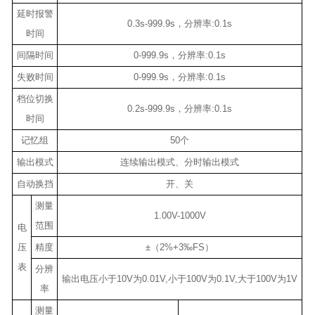
延时报警
0.3s-999.9s，分辨率:0.1s
时间
间隔时间
0-999.9s，分辨率:0.1s
失败时间
0-999.9s，分辨率:0.1s
档位切换
0.2s-999.9s，分辨率:0.1s
时间
记忆组
50个
输出模式
连续输出模式、分时输出模式
自动换挡
开、关
测量
1.00V-1000V
范围
电
压
精度
±（2%+3‰FS）
表
分辨
输出电压小于10V为0.01V,小于100V为0.1V,大于100V为1V
率
测量