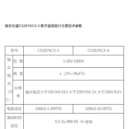
南京长盛CS2676CX-3 数字超高阻计
主要技术参数
型号
CS2676CX-3
CS2676CX-4
输
范 围
1.00V-1000V
出
精 度
±（2%+3‰FS）
电
压
分辨
（D
输出电压小于10V为0.01V,小于100V为0.1V,大于100V为1V
率
C）
电阻设定
100kΩ-1.000TΩ
100kΩ-10.00TΩ
测试时间
0,0.3s-999.9S 0=连续
设定