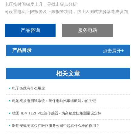
电压按时间梯度上升，寻找击穿点分析
可设置电流上限报警及下限报警功能，防止因测试线脱落造成误判
电流偏移功能可消除测试夹具的漏电流对测试结果的影响
在测试过程中，可手动改变输出电压的大小
产品咨询
服务电话
具有真实电流测量功能
具有电弧侦测测试功能
产品目录
点击展开+
相关文章
电子负载有什么用途
电池充放电测试系统：确保电动汽车续航能力的关键
德国HBM T12HP扭矩传感器 - 为高精度扭矩测量设定标
医用安规测试仪在医疗服务公司中起着什么样的作用？