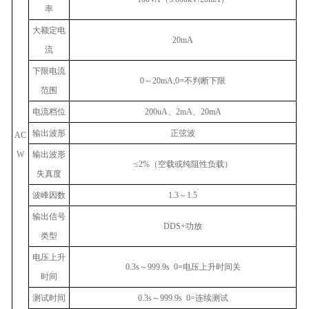
率
大额定电
20mA
流
下限电流
0
～
20mA,0=
不判断下限
范围
电流档位
200uA
、
2mA
、
20mA
输出波形
正弦波
AC
W
输出波形
≤2%
（空载或纯阻性负载）
失真度
波峰因数
1.3
～
1.5
输出信号
DDS+
功放
类型
电压上升
0.3s
～
999.9s 0=
电压上升时间关
时间
测试时间
0.3s
～
999.9s 0=
连续测试