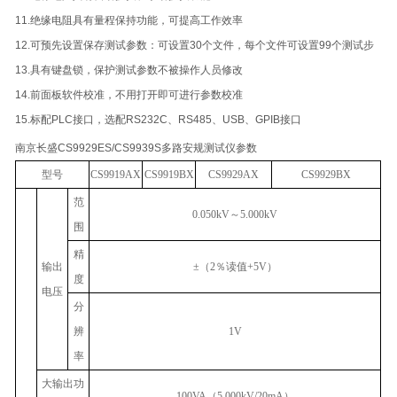
11.绝缘电阻具有量程保持功能，可提高工作效率
12.可预先设置保存测试参数：可设置30个文件，每个文件可设置99个测试步
13.具有键盘锁，保护测试参数不被操作人员修改
14.前面板软件校准，不用打开即可进行参数校准
15.标配PLC接口，选配RS232C、RS485、USB、GPIB接口
南京长盛CS9929ES/CS9939S多路安规测试仪参数
型号
CS9919AX
CS9919BX
CS9929AX
CS9929BX
范
0.050kV
～
5.000kV
围
精
输出
±
（
2
％读值
+5V
）
度
电压
分
辨
1V
率
大输出功
100VA
（
5.000kV/20mA
）