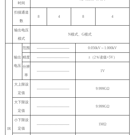
时间
扫描通道
8
4
8
4
数
输出电压
N
模式、
G
模式
模式
范围
---------------------------
0.050kV
～
1.000kV
输出
精度
---------------------------
±
（
2
％读值
+5V
）
电压
分辨
---------------------------
1V
率
大上限设
---------------------------
9.999GΩ
定值
大下限设
---------------------------
9.999GΩ
定值
小下限设
---------------------------
1MΩ
定值
IR