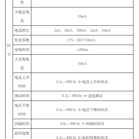
率
大额定电
10mA
流
电流档位
2uA
、
20uA
、
200uA
、
2mA
、
10mA
纹波系数
≤5%
（
6kV/10mA
）
DC
放电时间
≤200ms
W
大充电电
10mA
流
电压上升
0.3s
～
999.9s 0=
电压上升时间关
时间
测试时间
0.3s
～
999.9s 0=
连续测试
电压下降
0.3s
～
999.9s 0=
电压下降时间关
时间
间隔时间
0.0s
～
999.9s 0=
间隔时间关
延时报警
0.3s
～
999.9s 0=
延时报警时间关