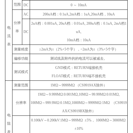
范围
DC
0
～
10mA
AC
200uA
档：
0.1uA,2mA
档：
1uA,20mA
档，
10uA
分辨
2uA
档：
0.001uA, 20uA
档：
0.01uA, 200uA
档：
0.1uA, 2mA
档
1
电
率
DC
uA,
流
10mA
档：
10uA
表
测量精度
≥2mA
为
±
（
2%+5
个字），
<2mA
为
±
（
3%+5
个字）
偏移功能
测试线及附件的的电流可以被减去。
GND
模式：
RETURN
端接机壳
测试模式
FLOAT
模式：
RETURN
端不接机壳
测量范围
1MΩ
～
9999MΩ
（
CS9919AX
除外）
1MΩ
～
9.999MΩ:0.001MΩ,10MΩ
～
99.99MΩ:0.01MΩ,
分辨率
100MΩ
～
999.9MΩ:0.1MΩ,1000MΩ
～
9999MΩ:1MΩ
（
CS9919
AX/CS9919BX
除外）
电
0.100kV
～
0.200kV:1MΩ
～
999MΩ ±5%
，
1000MΩ
～
3000MΩ
阻
±10%
表