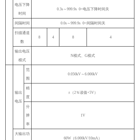
电压下降
0.3s
～
999.9s 0=
电压下降时间关
时间
间隔时间
0.0s
～
999.9s 0=
间隔时间关
扫描通道
8
4
8
4
数
输出电压
N
模式、
G
模式
模式
范
0.050kV
～
6.000kV
围
精
输出
±
（
2
％读值
+5V
）
度
电压
分
辨
1V
率
大输出功
60W
（
6.000kV/10mA
）