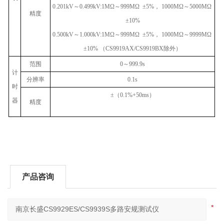
0.201kV
～
0.499kV:1MΩ
～
999MΩ ±5%
，
1000MΩ
～
5000MΩ
精度
±10%
0.500kV
～
1.000kV:1MΩ
～
999MΩ ±5%
，
1000MΩ
～
9999MΩ
±10%
（
CS9919AX/CS9919BX
除外）
范围
0
～
999.9s
计
分辨率
0.1s
时
±
（
0.1%+50ms
）
器
精度
产品咨询