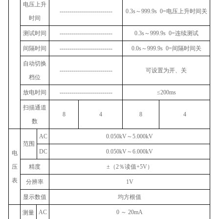
电压上升
---------------------------
0.3s
～
999.9s 0=
电压上升时间关
时间
测试时间
---------------------------
0.3s
～
999.9s 0=
连续测试
间隔时间
---------------------------
0.0s
～
999.9s 0=
间隔时间关
自动切换
---------------------------
可设置为开、关
档位
放电时间
---------------------------
≤200ms
扫描通道
8
4
8
4
数
AC
0.050kV
～
5.000kV
范围
DC
0.050kV
～
6.000kV
电
压
精度
±
（
2
％读值
+5V
）
表
分辨率
1V
显示数值
均方根值
AC
0
～
20mA
测量