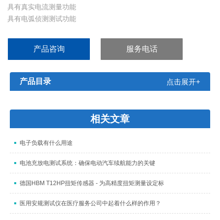
具有真实电流测量功能
具有电弧侦测测试功能
具有GFI保护功能
绝缘电阻具有自动换挡、手动换挡功能
产品咨询
服务电话
绝缘电阻具有量程保持功能，可提高工作效率
可预先设置保存测试参数：可设置30个文件，每个文件可设置99个
测试步
产品目录
点击展开+
标配PLC接口，选配RS232C、RS485、USB、GPIB接口
相关文章
电子负载有什么用途
电池充放电测试系统：确保电动汽车续航能力的关键
德国HBM T12HP扭矩传感器 - 为高精度扭矩测量设定标
医用安规测试仪在医疗服务公司中起着什么样的作用？