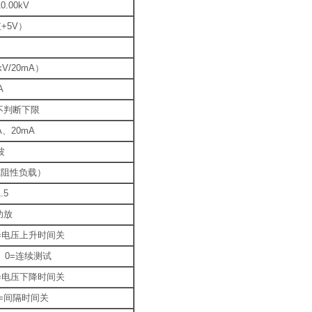
0.00kV
+5V）
kV/20mA）
A
=不判断下限
A、20mA
波
纯阻性负载）
.5
功放
s 0=电压上升时间关
9s 0=连续测试
s 0=电压下降时间关
s 0=间隔时间关