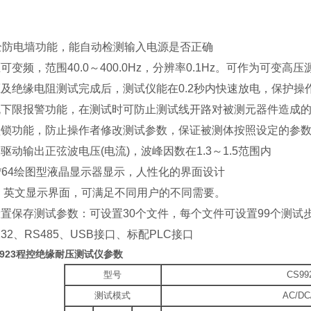
防电墙功能，能自动检测输入电源是否正确
可变频，范围40.0～400.0Hz，分辨率0.1Hz。可作为可变高压
及绝缘电阻测试完成后，测试仪能在0.2秒内快速放电，保护操
流下限报警功能，在测试时可防止测试线开路对被测元器件造成
盘锁功能，防止操作者修改测试参数，保证被测体按照设定的参
驱动输出正弦波电压(电流)，波峰因数在1.3～1.5范围内
0*64绘图型液晶显示器显示，人性化的界面设计
、英文显示界面，可满足不同用户的不同需要。
置保存测试参数：可设置30个文件，每个文件可设置99个测试
232、RS485、USB接口、标配PLC接口
9923程控绝缘耐压测试仪
参数
型号
CS99
测试模式
AC/DC