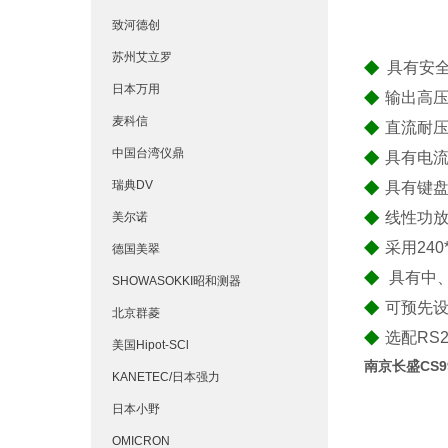
致河德创
苏州艾立罗
◆
具有安全
日本万用
◆
输出高压
麦科信
◆
直流耐压
◆
中国台湾仪鼎
具有电
◆
瑞典DV
具有键
◆
线性功放
美尔诺
◆
采用24
德国美翠
◆
具有中
SHOWASOKKI昭和测器
◆
可预先设
北京群菱
◆
选配RS
美国Hipot-SCl
南京长盛CS
KANETEC/日本强力
日本小野
OMICRON