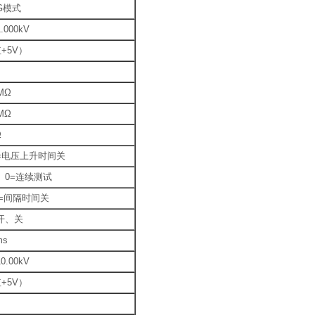
G模式
.000kV
+5V）
MΩ
MΩ
Ω
s 0=电压上升时间关
9s 0=连续测试
s 0=间隔时间关
开、关
ms
0.00kV
+5V）