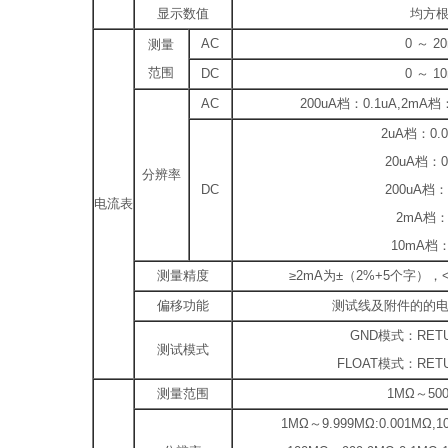
显示数值
均方
AC
0 ～ 2
测量
范围
DC
0 ～ 1
AC
200uA档：0.1uA,2mA档
2uA档：0.
20uA档：0.
分辨率
DC
200uA档：0
电流表
2mA档：
10mA档：
测量精度
≥2mA为±（2%+5个字），
偏移功能
测试线及附件的的
GND模式：RET
测试模式
FLOAT模式：RE
测量范围
1MΩ～50
1MΩ～9.999MΩ:0.001MΩ,1