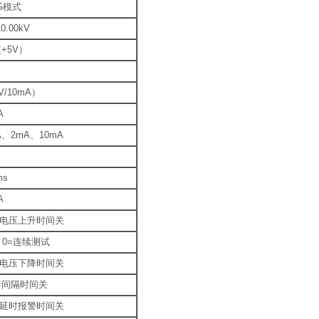
G模式
0.00kV
+5V）
V/10mA）
A
uA、2mA、10mA
%
ms
A
 0=电压上升时间关
9s 0=连续测试
 0=电压下降时间关
 0=间隔时间关
 0=延时报警时间关