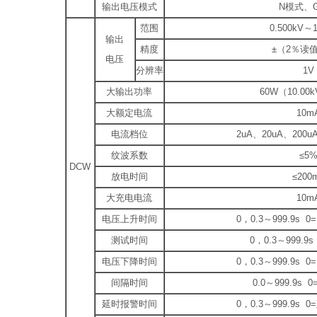
输出电压模式
N模式、
范围
0.500kV～1
输出
精度
±（2％读值
电压
分辨率
1V
大输出功率
60W（10.00k
大额定电流
10m
电流档位
2uA、20uA、200
纹波系数
≤5
DCW
放电时间
≤200
大充电电流
10m
电压上升时间
0，0.3～999.9s
测试时间
0，0.3～999.
电压下降时间
0，0.3～999.9s
间隔时间
0.0～999.9s
延时报警时间
0，0.3～999.9s