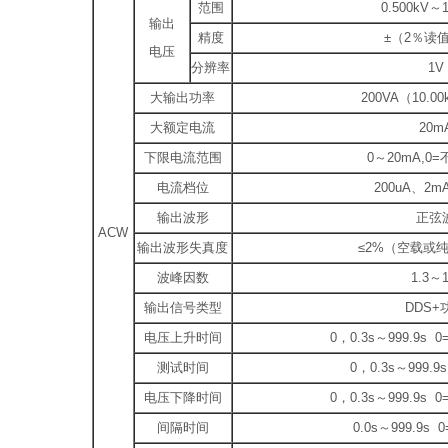
范围
0.500kV～1
输出
精度
±（2％读值
电压
分辨率
1V
大输出功率
200VA（10.00
大额定电流
20m
下限电流范围
0～20mA,0
电流档位
200uA、2m
输出波形
正弦
ACW
输出波形失真度
≤2%（空载或
波峰因数
1.3～1
输出信号类型
DDS+
电压上升时间
0，0.3s～999.9
测试时间
0，0.3s～999.
电压下降时间
0，0.3s～999.9
间隔时间
0.0s～999.9