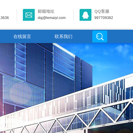
邮箱地址
QQ客服
13636
dqj@lemaiyi.com
997709382
在线留言
联系我们