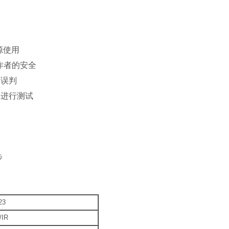
源使用
作者的安全
的误判
数进行测试
步
23
/IR