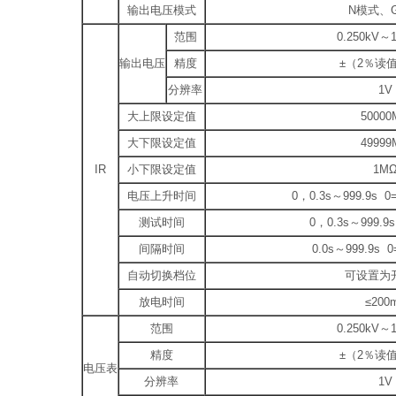
输出电压模式
N模式、
范围
0.250kV～1
输出电压
精度
±（2％读值
分辨率
1V
大上限设定值
50000
大下限设定值
49999
IR
小下限设定值
1M
电压上升时间
0，0.3s～999.9
测试时间
0，0.3s～999.
间隔时间
0.0s～999.9
自动切换档位
可设置为
放电时间
≤200
范围
0.250kV～1
精度
±（2％读值
电压表
分辨率
1V