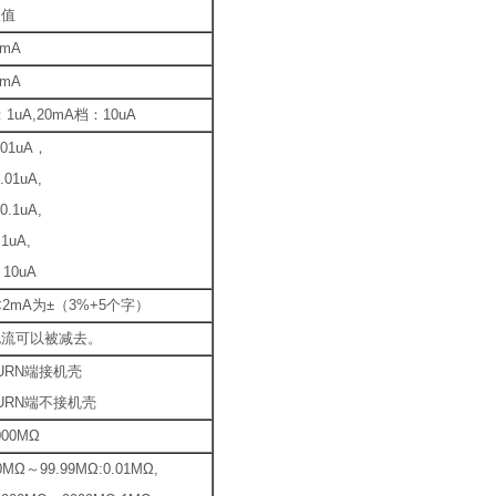
根值
0mA
0mA
：1uA,20mA档：10uA
001uA，
01uA,
.1uA,
1uA,
10uA
<2mA为±（3%+5个字）
电流可以被减去。
URN端接机壳
TURN端不接机壳
000MΩ
0MΩ～99.99MΩ:0.01MΩ,