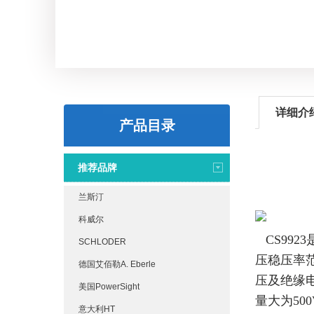
详细介
产品目录
推荐品牌
兰斯汀
科威尔
CS99
SCHLODER
压稳压率
德国艾佰勒A. Eberle
压及绝缘
美国PowerSight
量大为500
意大利HT