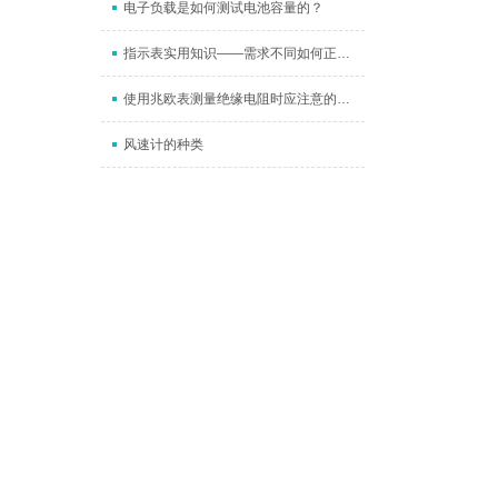
电子负载是如何测试电池容量的？
指示表实用知识——需求不同如何正确安装？这些注意事项要谨记
使用兆欧表测量绝缘电阻时应注意的问题
风速计的种类