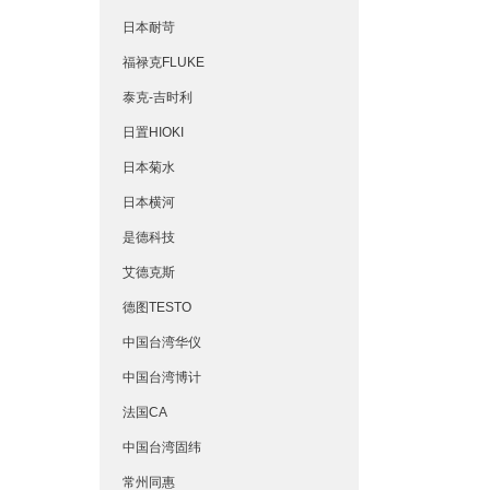
日本耐苛
福禄克FLUKE
泰克-吉时利
日置HIOKI
日本菊水
日本横河
是德科技
艾德克斯
德图TESTO
中国台湾华仪
中国台湾博计
法国CA
中国台湾固纬
常州同惠