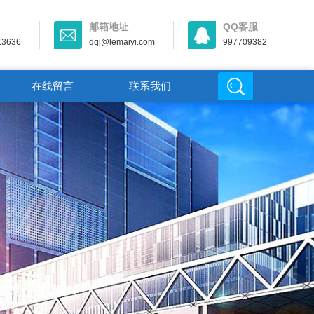
邮箱地址
QQ客服
13636
dqj@lemaiyi.com
997709382
在线留言
联系我们