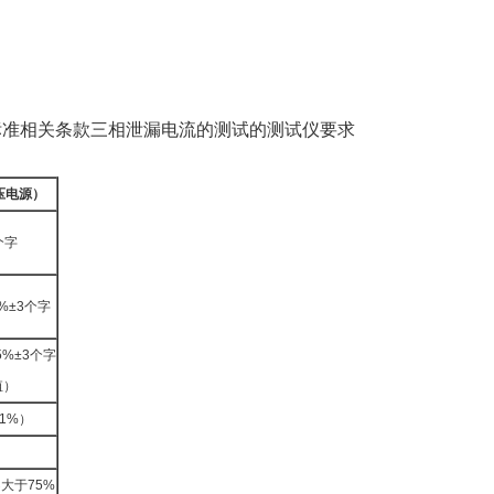
06.1 标准相关条款三相泄漏电流的测试的测试仪要求
压电源）
个字
5%±3个字
±5%±3个字
值）
1%）
大于75%