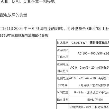
 A 相、B 相、C 相任意一相接地
行配电故障的测量
B/T12113-2004 中三相泄漏电流的测试，同时也符合 GB47
2675WT三相泄漏电流测试仪
参数
技术规格
CS2675WT
（需外接隔离稳
泄漏测试
AC 100～400V±5%±2
工作电压
泄漏电流
AC 0～2mA/2～20mA两档±
测试范围
泄漏电流
AC 0.1～2mA/2～20mA两档
报警值
（可连续任意设定报警
时间范围
0～99s（连续设定和手动±
输出波形
50Hz正弦波
环境温度0～40°C 相对湿度不