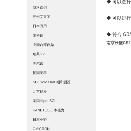
◆ 可以选择
致河德创
苏州艾立罗
◆ 可以进
日本万用
◆ 符合 G
麦科信
南京长盛CS
中国台湾仪鼎
瑞典DV
美尔诺
德国美翠
SHOWASOKKI昭和测器
北京群菱
美国Hipot-SCl
KANETEC/日本强力
日本小野
OMICRON