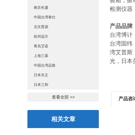
验箱，振
南京长盛
检测仪器
中国台湾泰仕
产品品牌
北京普源
台湾博计
杭州远方
台湾固纬
青岛艾诺
湾艾普斯
上海三基
光，日本美
中国台湾品致
日本共立
日本三和
查看全部 >>
产品咨
相关文章