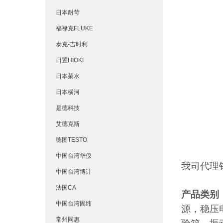
日本耐苛
福禄克FLUKE
泰克-吉时利
日置HIOKI
日本菊水
日本横河
是德科技
艾德克斯
德图TESTO
中国台湾华仪
我司代理
中国台湾博计
法国CA
产品类别
中国台湾固纬
源，稳压
常州同惠