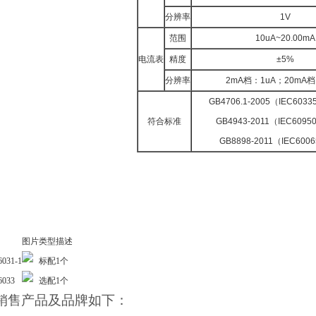
分辨率
1V
范围
10uA~20.00mA
电流表
精度
±5%
分辨率
2mA档：1uA；20mA档
GB4706.1-2005（IEC6033
符合标准
GB4943-2011（IEC60950
GB8898-2011（IEC6006
图片
类型
描述
6031-1
标配
1个
6033
选配
1个
销售产品及品牌如下：