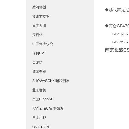
致河德创
◆越限声光报
苏州艾立罗
日本万用
◆符合GB4706
GB4943-20
麦科信
GB8898-20
中国台湾仪鼎
南京长盛CS
瑞典DV
美尔诺
德国美翠
SHOWASOKKI昭和测器
北京群菱
美国Hipot-SCl
KANETEC/日本强力
日本小野
OMICRON