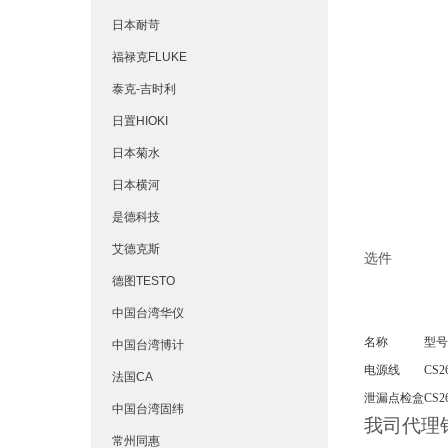
日本耐苛
福禄克FLUKE
泰克-吉时利
日置HIOKI
日本菊水
日本横河
是德科技
艾德克斯
选件
德图TESTO
中国台湾华仪
名称
型号
中国台湾博计
电源线
CS2
法国CA
泄漏点检盒
CS2
中国台湾固纬
我司代理
常州同惠