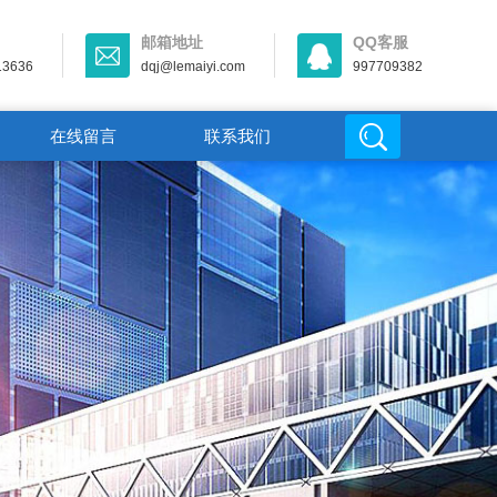
邮箱地址
QQ客服
13636
dqj@lemaiyi.com
997709382
在线留言
联系我们