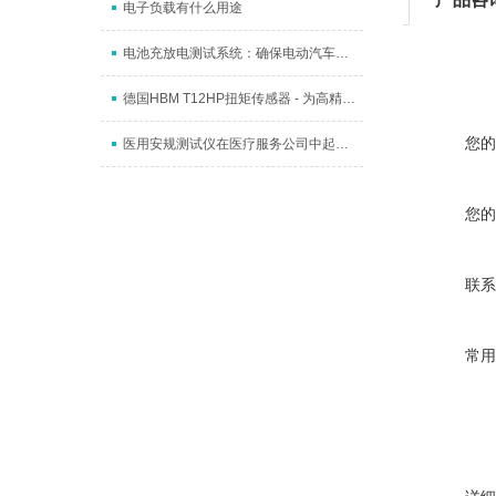
电子负载有什么用途
电池充放电测试系统：确保电动汽车续航能力的关键
德国HBM T12HP扭矩传感器 - 为高精度扭矩测量设定标
您的
医用安规测试仪在医疗服务公司中起着什么样的作用？
您的
联系
常用