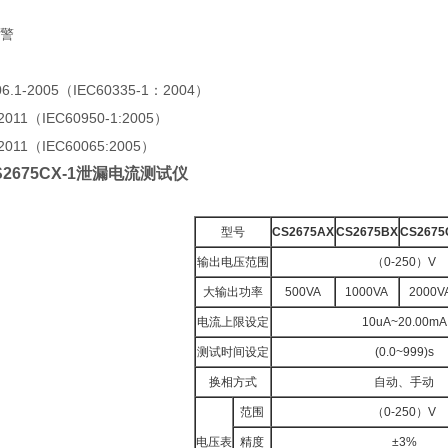
警
.1-2005（IEC60335-1：2004）
11（IEC60950-1:2005）
11（IEC60065:2005）
2675CX-1泄漏电流测试仪
型号
CS2675AX
CS2675BX
CS2675
输出电压范围
（0-250）V
大输出功率
500VA
1000VA
2000V
电流上限设定
10uA~20.00mA
测试时间设定
(0.0~999)s
换相方式
自动、手动
范围
（0-250）V
电压表
精度
±3%