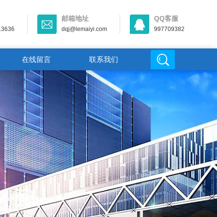
邮箱地址
QQ客服
13636
dqj@lemaiyi.com
997709382
在线留言
联系我们