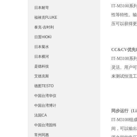
IT-M310
日本耐苛
性等特性。输
福禄克FLUKE
压可以获得更
泰克-吉时利
日置HIOKI
日本菊水
CC&CV优
日本横河
IT-M31
是德科技
灵活。用户可
艾德克斯
来测试恒流工
德图TESTO
中国台湾华仪
中国台湾博计
同步运行（Li
法国CA
IT-M310
中国台湾固纬
间，可以输出O
常州同惠