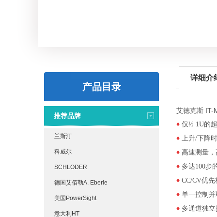
详细介
产品目录
艾徳克斯 IT
推荐品牌
♦
仅½ 1U
兰斯汀
♦
上升/下降
科威尔
♦
高速测量，高
♦
多达100步
SCHLODER
♦
CC/CV优
德国艾佰勒A. Eberle
♦
单一控制并
美国PowerSight
♦
多通道独立
意大利HT