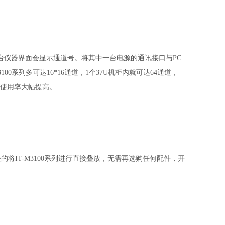
台仪器界面会显示通道号。将其中一台电源的通讯接口
与PC
M3100系列多可达16*16通道，1个37U机柜内就可达64通道，
使用率大幅提高。
IT-M3100系
列进行直接叠放，无需再选购任何配件，开