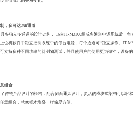
设置值成比例关系变化。
制，多可达256通道
0系列具备独立多通道的设计架构， 16台IT-M3100组成多通道
电源系统后，每
上位机软件中独立控制系统中的每台电源，每个通道
可*独立操作。
IT-
可支持多种不同功率的待测物测试，并且使用户的使用更为弹
性，设备的
意组合
0突破了传统产品设计的桎梏，配合侧面通风设计，灵活的模块式架构可以轻松的将
任意组合，就像积木堆叠一样简易方便。