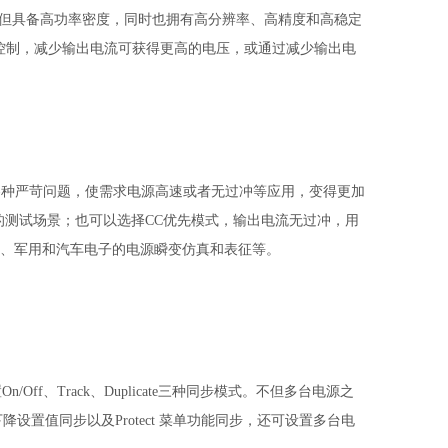
不但具备高功率密度，同时也拥有高分
辨率、高精度和高稳定
控制，减少输出电
流可获得更高的电压，或通过减少输出电
的各种严苛问题，使需求电源高速或者无
过冲等应用，变得更加
的测试场景；也可以选
择CC优先模式，输出电流无过冲，用
、军用和
汽车电子的电源瞬变仿真和表征等。
f、Track、Duplicate三种同步模式。
不但多台电源之
升/下降设置值同步以及
Protect 菜单功能同步，还可设置多台电