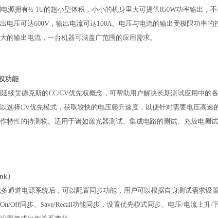
0系列电源拥有½ 1U的超小型体积，小小的机身里大
可提供850W功率输出，
出电压可达600V，输出电流
可达100A。电压与电流的输出受极限功率的
大的输
出电流，一台机器可涵盖广范围的应用需求。
先权功能
00系列延续艾德克斯的CC/CV优先权概念，可帮助用户解决长期测试应用中
以选择CV优先模式，获取较快的电压爬升速度，以便针对需要电压高速
作特性的待测物。适用于诸如激光器测试、集成电路的测试、充放电测试
nk）
0组成多通道电源系统后，可以配置同步功能，用户可以根据自身测试需求设置On/Of
n/Off同步、Save/Recall功能同步，设置优先模式同步、电压/电流上