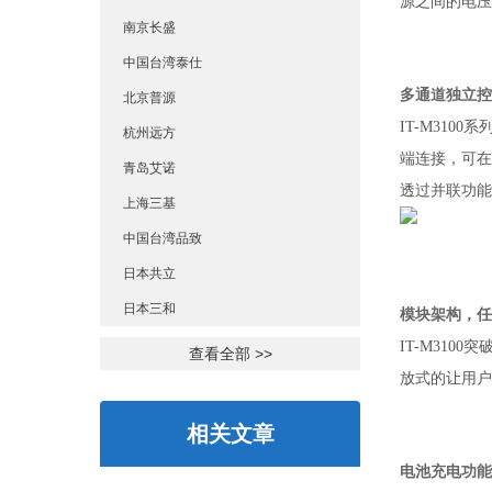
源之间的电压
南京长盛
中国台湾泰仕
多通道独立控
北京普源
IT-M310
杭州远方
端连接，可在
青岛艾诺
透过
并联功能
上海三基
中国台湾品致
日本共立
日本三和
模块架构，任
IT-M310
查看全部 >>
放式的让用户
相关文章
电池充电功能