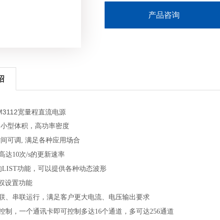
♦ 多通道独立控制，一个通讯卡即可控
产品咨询
绍
-M3112宽量程直流电源
的超小型体积，高功率密度
时间可调, 满足各种应用场合
达10次/s的更新速率
的LIST功能，可以提供各种动态波形
先权设置功能
联、串联运行，满足客户更大电流、电压输出要求
控制，一个通讯卡即可控制多达16个通道，多可达256通道