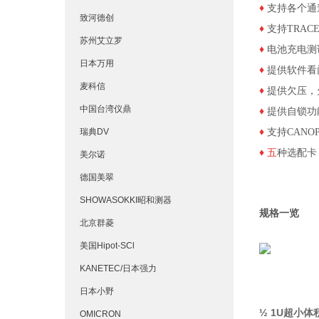
♦
支持各个通
致河德创
♦
支持TRA
苏州艾立罗
♦
电池充电测
日本万用
♦
提供软件看
麦科信
♦
提供欠压，
中国台湾仪鼎
♦
提供自锁功
瑞典DV
♦
支持CANOP
♦ 五
种选配卡，
美尔诺
德国美翠
SHOWASOKKI昭和测器
规格一览
北京群菱
美国Hipot-SCl
KANETEC/日本强力
日本小野
½ 1U超小体
OMICRON