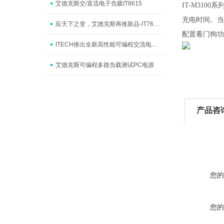
艾德克斯交/直流电子负载IT8615
IT-M31
充电时间。当
应天下之变，艾德克斯再推新品-IT7600大功率交流电源
配置看门狗功
ITECH推出全新高性能可编程交流电源IT7600
艾德克斯可编程多路负载测试PC电源
产品咨
您的
您的