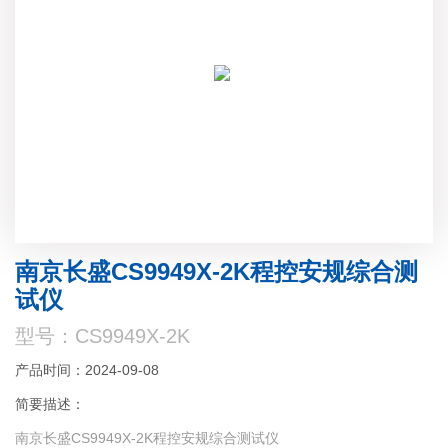
南京长盛CS9949X-2K程控安规综合测
试仪
型号：CS9949X-2K
产品时间：2024-09-08
简要描述：
南京长盛CS9949X-2K程控安规综合测试仪