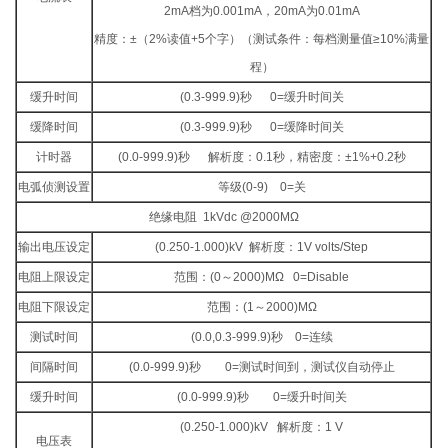
2mA档为0.001mA，20mA为0.01mA
精度：±（2%读值+5个字）（测试条件：每档测量值≥10%满量
程）
缓升时间
(0.3-999.9)秒 0=缓升时间关
缓降时间
(0.3-999.9)秒 0=缓降时间关
计时器
(0.0-999.9)秒 解析度：0.1秒，精密度：±1%+0.2秒
电弧侦测设置
等级(0-9) 0=关
绝缘电阻 1kVdc @2000MΩ
输出电压设定
(0.250-1.000)kV 解析度：1V volts/Step
电阻上限设定
范围：(0～2000)MΩ 0=Disable
电阻下限设定
范围：(1～2000)MΩ
测试时间
(0.0,0.3-999.9)秒 0=连续
间隔时间
(0.0-999.9)秒 0=测试时间到，测试仪自动停止
缓升时间
(0.0-999.9)秒 0=缓升时间关
(0.250-1.000)kV 解析度：1 V
电压表