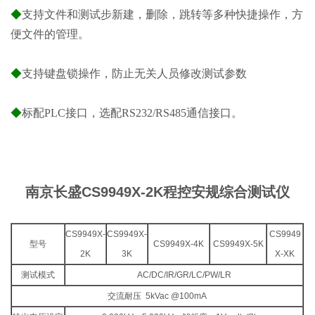
◆
支持文件和测试步新建，删除，跳转等多种快捷操作，方
便文件的管理。
◆
支持键盘锁操作，防止无关人员修改测试参数
◆
标配PLC接口，选配RS232/RS485通信接口。
南京长盛CS9949X-2K程控安规综合测试仪
CS9949X-
CS9949X-
CS9949
型号
CS9949X-4K
CS9949X-5K
2K
3K
X-XK
测试模式
AC/DC/IR/GR/LC/PW/LR
交流耐压 5kVac @100mA