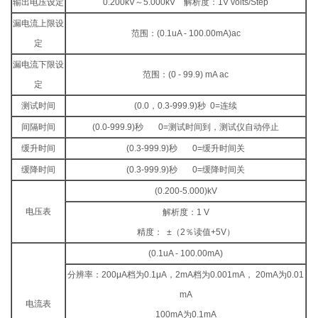
输出电压设定
0.200kV～5.000kV 解析度：1V volts/Step
漏电流上限设
范围：(0.1uA - 100.00mA)ac
定
漏电流下限设
范围：(0 - 99.9) mA ac
定
测试时间
(0.0，0.3-999.9)秒 0=连续
间隔时间
(0.0-999.9)秒 0=测试时间到，测试仪自动停止
缓升时间
(0.3-999.9)秒 0=缓升时间关
缓降时间
(0.3-999.9)秒 0=缓降时间关
(0.200-5.000)kV
电压表
解析度：1 V
精度： ±（2％读值+5V）
(0.1uA - 100.00mA)
分辨率：200μA档为0.1μA，2mA档为0.001mA， 20mA为0.01
mA
电流表
100mA为0.1mA