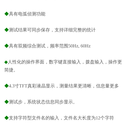
◆
具有电弧侦测功能
◆
测试结果可同步保存，支持详细完整的统计
◆
具有双频综合测试，频率范围50Hz, 60Hz
◆
人性化的操作界面，数字键直接输入，拨盘输入，操作更
简捷。
◆
4.3寸TFT真彩液晶显示，测量结果更清晰，信息量更多
◆
测试步，系统状态信息同步显示。
◆
支持字符型文件名的输入，文件名大长度为12个字符