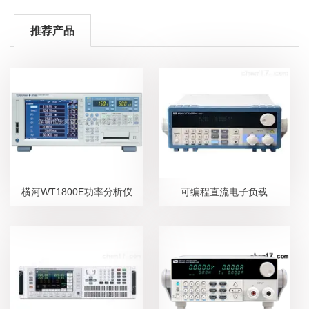
推荐产品
横河WT1800E功率分析仪
可编程直流电子负载