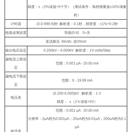
精度：±（2%读值+5个字）（测试条件：每档测量值≥10%满量
程）
计时器
(0.0-999.9)秒 解析度：0.1秒，精密度：±1%+0.2秒
电弧侦测设置
等级(0-9) 0=关
直流耐压 6kVdc @20mA
输出电压设定
0.200kV～6.000kV 解析度：1V volts/Step
漏电流上限设
范围：0.001 μA - 20.00 mA
定
漏电流下限设
范围：0 - 19.99 mA
定
(0.200-6.000)kV 解析度：1 V
电压表
精度： ±（2％读值+5V）
范围：0.001 μA - 20.00 mA
分辨率：2μA档为0.001μA；20uA档为0.01μA；200uA档为0.1
μA
电流表