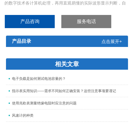
的数字技术各计算机处理，再用直观易懂的实际波形显示判断，自
动化程度高，操作简单，一般生产线上的人员都能掌握和操作本
机。本机具有自动调整峰值电压、采样频率可根据样品设定、适用
产品咨询
服务电话
的电源电压范围宽、可检测的线圈种类等诸多优点。
产品目录
点击展开+
相关文章
电子负载是如何测试电池容量的？
指示表实用知识——需求不同如何正确安装？这些注意事项要谨记
使用兆欧表测量绝缘电阻时应注意的问题
风速计的种类