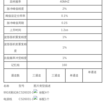
采样频率
40MHZ
脉冲峰值精度
2%
阀值设定分辩率
0.1%
脉冲峰值周期
0.2S
上升时间
1.2us
波形面积重复精度
1%
波形面积差重复精
1%
度
比较频率冲货精度
1%
记忆组
160
单通道
通道数
三通道
三通道
单通道
名称
型号
图片
类型
描述
9918测试夹
CS26020-1
标配
4个
电源线
CS26031-1
标配
1个