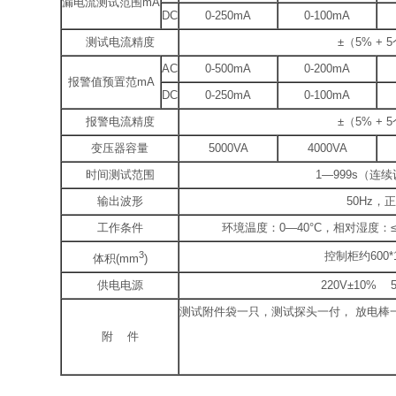
漏电流测试范围mA
DC
0-250mA
0-100mA
测试电流精度
±（5% + 
AC
0-500mA
0-200mA
报警值预置范mA
DC
0-250mA
0-100mA
报警电流精度
±（5% + 
变压器容量
5000VA
4000VA
时间测试范围
1—999s（连续
输出波形
50Hz，
工作条件
环境温度：0—40°C，相对湿度：≤7
3
控制柜约600*1
体积(mm
)
供电电源
220V±10% 5
测试附件袋一只，测试探头一付， 放电棒
附 件