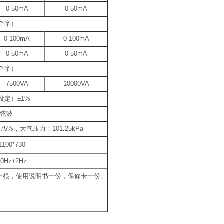
0-50mA
0-50mA
5个字）
0-100mA
0-100mA
0-50mA
0-50mA
5个字）
7500VA
10000VA
设定）±1%
正弦波
5%，大气压力：101.25kPa
100*730
0Hz±2Hz
一根，使用说明书一份，保修卡一份。