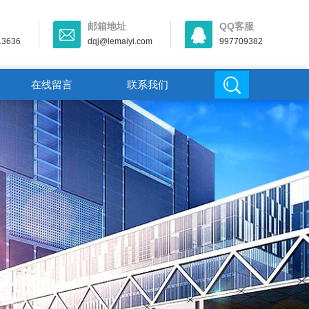
邮箱地址
QQ客服
13636
dqj@lemaiyi.com
997709382
在线留言
联系我们