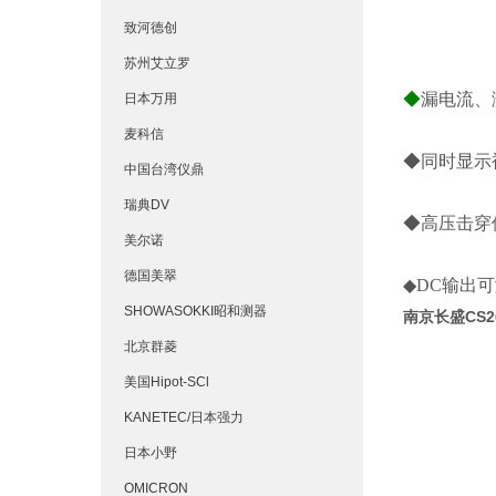
致河德创
苏州艾立罗
◆
漏电流、
日本万用
麦科信
◆同时显示
中国台湾仪鼎
瑞典DV
◆高压击穿
美尔诺
德国美翠
◆DC输出
SHOWASOKKI昭和测器
南京长盛CS2
北京群菱
美国Hipot-SCl
KANETEC/日本强力
日本小野
OMICRON