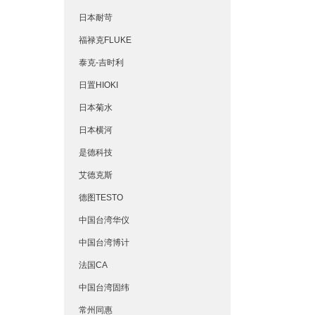
日本耐苛
福禄克FLUKE
泰克-吉时利
日置HIOKI
日本菊水
日本横河
是德科技
艾德克斯
德图TESTO
中国台湾华仪
中国台湾博计
法国CA
中国台湾固纬
常州同惠