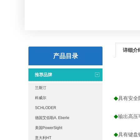
详细介
产品目录
推荐品牌
兰斯汀
◆
科威尔
具有安全
SCHLODER
◆
输出高压可
德国艾佰勒A. Eberle
美国PowerSight
◆
具有键盘
意大利HT