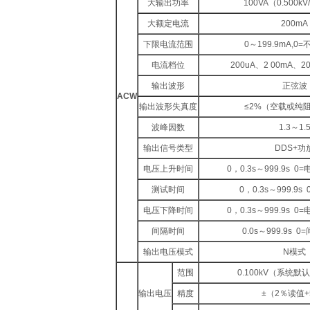
大输出功率
100VA（0.500kV
大额定电流
200mA
下限电流范围
0～199.9mA,0
电流档位
200uA、2 00mA、2
输出波形
正弦波
ACW
输出波形失真度
≤2%（空载或纯
波峰因数
1.3～1.
输出信号类型
DDS+功
电压上升时间
0，0.3s～999.9s 
测试时间
0，0.3s～999.9
电压下降时间
0，0.3s～999.9s 
间隔时间
0.0s～999.9s 
输出电压模式
N模式
范围
0.100kV（系统
输出电压
精度
±（2％读值+