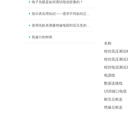
电子负载是如何测试电池容量的？
指示表实用知识——需求不同如何正确安装？这些注意事项要谨记
使用兆欧表测量绝缘电阻时应注意的问题
风速计的种类
名称
程控高压测试
程控高压测试
程控电流测试
电源线
数据连接线
USB接口电缆
耐压点检盒
绝缘点检盒