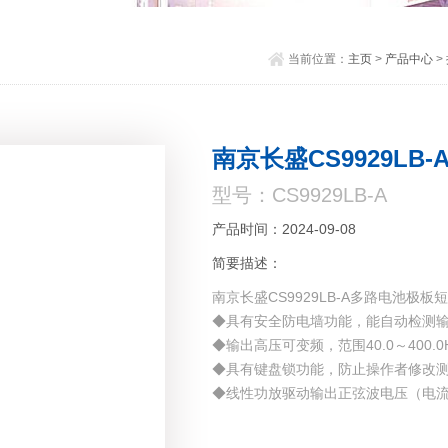
当前位置：
主页
>
产品中心
>
南京长盛CS9929L
型号：CS9929LB-A
产品时间：2024-09-08
简要描述：
南京长盛CS9929LB-A多路电池极板
◆具有安全防电墙功能，能自动检测
◆输出高压可变频，范围40.0～400.
◆具有键盘锁功能，防止操作者修改
◆线性功放驱动输出正弦波电压（电流）
◆采用240*64绘图型液晶显示器显