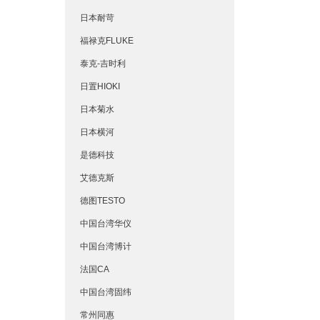
日本耐苛
福禄克FLUKE
泰克-吉时利
日置HIOKI
日本菊水
日本横河
是德科技
艾德克斯
德图TESTO
中国台湾华仪
中国台湾博计
法国CA
中国台湾固纬
常州同惠