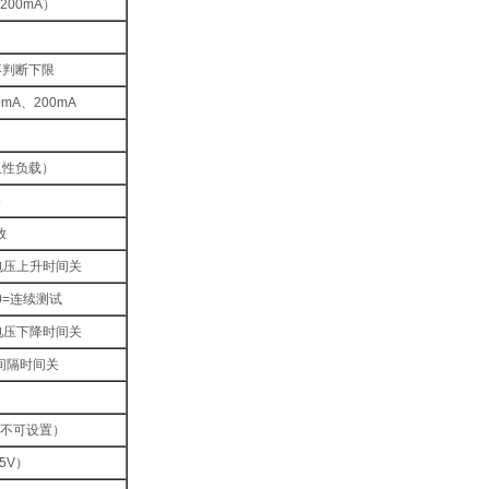
/200mA）
=不判断下限
0mA、200mA
阻性负载）
5
放
0=电压上升时间关
s 0=连续测试
0=电压下降时间关
0=间隔时间关
默认不可设置）
5V）