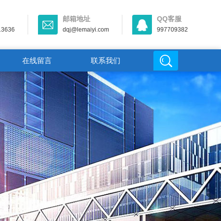
邮箱地址
QQ客服
13636
dqj@lemaiyi.com
997709382
在线留言
联系我们