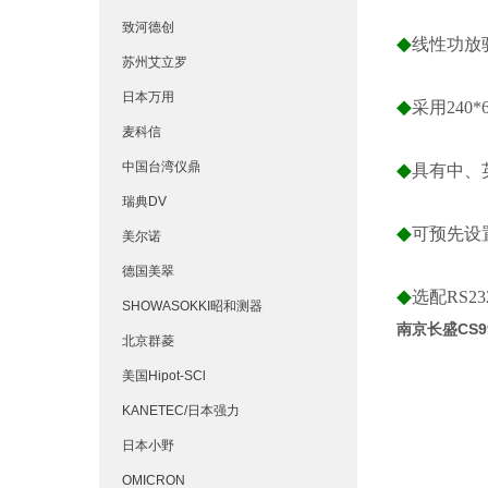
致河德创
◆
线性功放驱
苏州艾立罗
日本万用
◆
采用24
麦科信
中国台湾仪鼎
◆
具有中、
瑞典DV
◆
可预先设
美尔诺
德国美翠
◆
选配RS2
SHOWASOKKI昭和测器
南京长盛CS9
北京群菱
美国Hipot-SCl
KANETEC/日本强力
日本小野
OMICRON