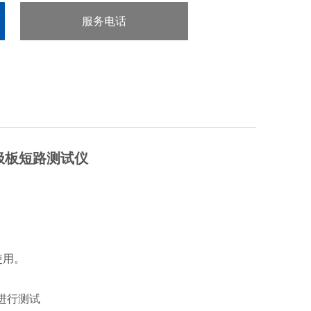
服务电话
：0755-29413636
池极板短路测试仪
使用。
进行测试