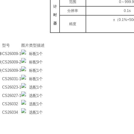
范围
0～999.9
计
分辨率
0.1s
时
±（0.1%+5
器
精度
型号
图片
类型
描述
棒
CS26009-1
标配
1个
夹
CS26009-2
标配
9个
夹
CS26009-3
标配
1个
CS26031-1
标配
1个
CS26023-1
选配
1个
CS26027-1
选配
1个
CS26032
选配
1个
CS26034
选配
1个