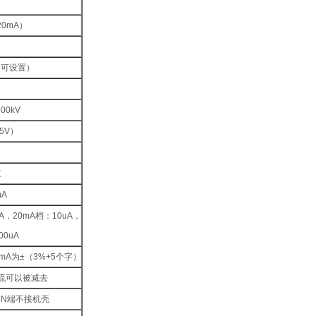
/20mA）
不可设置）
500kV
5V）
值
mA
uA，20mA档：10uA，
00uA
2mA为±（3%+5个字）
流可以被减去
URN端不接机壳