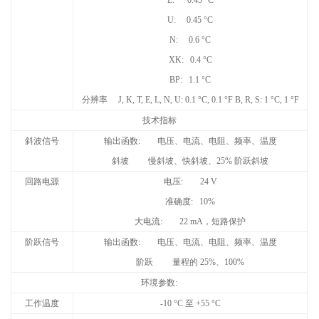
U: 0.45 °C
N: 0.6 °C
XK: 0.4 °C
BP: 1.1 °C
分辨率
J, K, T, E, L, N, U: 0.1
°
C, 0.1
°
F B, R, S: 1
°
C, 1
°
F
技术指标
斜波信号
输出函数
:
电压、电流、电阻、频率、温度
斜坡
慢斜坡、快斜坡、
25%
阶跃斜坡
回路电源
电压
: 24 V
准确度
: 10%
大电流
: 22 mA
，短路保护
阶跃信号
输出函数
:
电压、电流、电阻、频率、温度
阶跃
量程的
25%
、
100%
环境参数
:
工作温度
-10
°
C
至
+55
°
C