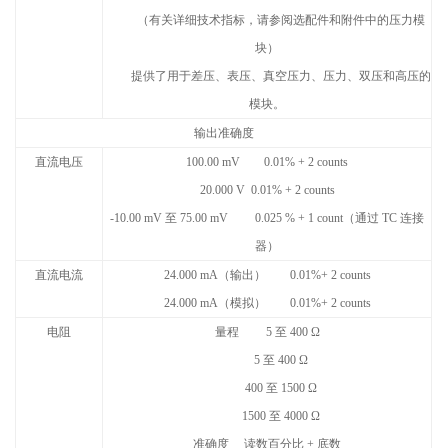
（有关详细技术指标，请参阅选配件和附件中的压力模
块）
提供了用于差压、表压、真空压力、压力、双压和高压的
模块。
输出准确度
直流电压
100.00 mV 0.01% + 2 counts
20.000 V 0.01% + 2 counts
-10.00 mV
至
75.00 mV 0.025 % + 1 count
（通过
TC
连接
器）
直流电流
24.000 mA
（输出）
0.01%+ 2 counts
24.000 mA
（模拟）
0.01%+ 2 counts
电阻
量程
5
至
400
Ω
5
至
400
Ω
400
至
1500
Ω
1500
至
4000
Ω
准确度
读数百分比
+
底数