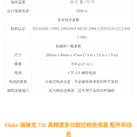
储存温度
-20
°
C
至
+71
°
C
运行海拔高度
3000 m
安全技术参数
机构认证
EN 61010-1:1993, ANSI/ISA S82.01-1994; CAN/CSA C22.2 010.
1:1992
机械和一般参数
尺寸
200mm x 96mm x 47mm (7.9 in x 3.8 in x 1.9 in)
重量
650 g (23 oz.)
电池
4
节
AA
碱性电池
电池的更换
分体式电池仓盖，不必破坏校准密封即可装卸
侧面连接端口
压力模块连接器，还可用于远程实时编程
Fluke 福禄克 726 高精度多功能过程校准器 配件和信
息