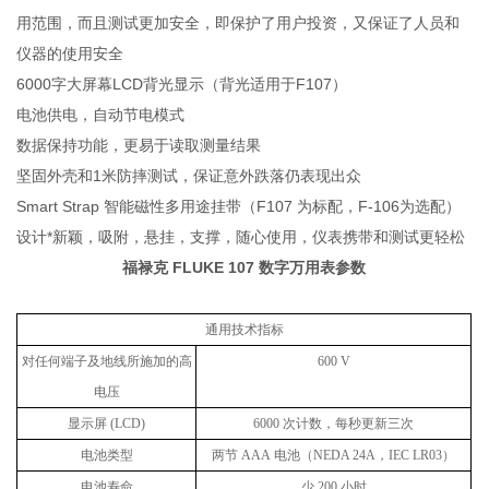
用范围，而且测试更加安全，即保护了用户投资，又保证了人员和
仪器的使用安全
6000字大屏幕LCD背光显示（背光适用于F107）
电池供电，自动节电模式
数据保持功能，更易于读取测量结果
坚固外壳和1米防摔测试，保证意外跌落仍表现出众
Smart Strap 智能磁性多用途挂带（F107 为标配，F-106为选配）
设计*新颖，吸附，悬挂，支撑，随心使用，仪表携带和测试更轻松
福禄克 FLUKE 107 数字万用表
参数
通用技术指标
对任何端子及地线所施加的高
600 V
电压
显示屏
(LCD)
6000
次计数，每秒更新三次
电池类型
两节
AAA
电池（
NEDA 24A
，
IEC LR03
）
电池寿命
少
200
小时