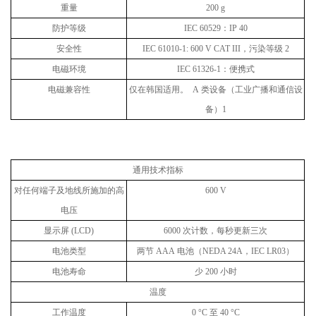
重量
200 g
防护等级
IEC 60529
：
IP 40
安全性
IEC 61010-1: 600 V CAT III
，污染等级
2
电磁环境
IEC 61326-1
：便携式
电磁兼容性
仅在韩国适用。
A
类设备（工业广播和通信设
备）
1
通用技术指标
对任何端子及地线所施加的高
600 V
电压
显示屏
(LCD)
6000
次计数，每秒更新三次
电池类型
两节
AAA
电池（
NEDA 24A
，
IEC LR03
）
电池寿命
少
200
小时
温度
工作温度
0 °C
至
40 °C