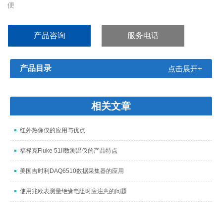
便
全参数自动量程测试，测试方便迅速；同时减少了波盘旋转次数，
延长仪表寿命
产品咨询
服务电话
6000字大屏幕LCD背光显示（背光适用于F107）
电池供电，自动节电模式
数据保持功能，更易于读取测量结果
产品目录
点击展开+
输入终端的交流和直流电流测量值为 10A
相关文章
红外热像仪的应用与优点
福禄克Fluke 51II数测温仪的产品特点
美国吉时利DAQ6510数据采集器的应用
使用兆欧表测量绝缘电阻时应注意的问题