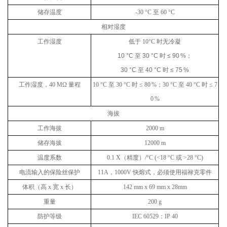
储存温度
-30 °C
至
60 °C
相对湿度
工作湿度
低于
10°C
时无冷凝
10 °C
至
30 °C
时
≤ 90 %
；
30 °C
至
40 °C
时
≤ 75 %
工作湿度，
40 MΩ
量程
10 °C
至
30 °C
时
≤ 80 %
；
30 °C
至
40 °C
时
≤ 7
0 %
海拔
工作海拔
2000 m
储存海拔
12000 m
温度系数
0.1 X
（精度）
/°C (<18 °C
或
>28 °C)
电流输入的保险丝保护
11A
，
1000V
快熔式，必须使用福禄克零件
体积（高
x
宽
x
长）
142 mm x 69 mm x 28mm
重量
200 g
防护等级
IEC 60529
：
IP 40