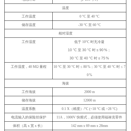
温度
工作温度
0 °C
至
40 °C
储存温度
-30 °C
至
60 °C
相对湿度
工作湿度
低于
10°C
时无冷凝
10 °C
至
30 °C
时
≤ 90 %
；
30 °C
至
40 °C
时
≤ 75 %
工作湿度，
40 MΩ
量程
10 °C
至
30 °C
时
≤ 80 %
；
30 °C
至
40 °C
时
≤ 7
0 %
海拔
工作海拔
2000 m
储存海拔
12000 m
温度系数
0.1 X
（精度）
/°C (<18 °C
或
>28 °C)
电流输入的保险丝保护
11A
，
1000V
快熔式，必须使用福禄克零件
体积（高
x
宽
x
长）
142 mm x 69 mm x 28mm