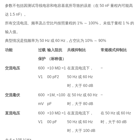
参数不包括因测试导线电容和电容基底所导致的误差（在 50 nF 量程内可能高
达 1.5 nF）。
所有交流电流、频率及占空比均按照量程的 1% ～ 100% 。未低于量程 1 % 的
输入值。
典型情况是指频率为 50 Hz 或 60 Hz，占空比为 10% ～ 90%
功能
过载
输入阻抗
共模抑制比
常规模式抑制比
保护
（标称值）
交流电压
600
>10 MΩ <1
在直流电流下，
−
V
1
00 pF
2
50 Hz 或 60 Hz
时，大于 60 dB
交流毫伏
600
>1M, <100
在 50 Hz 或 60 Hz
−
mV
pF
时，大于 80 dB
直流电压
600
>10 MΩ <1
在直流电流下，
在 50 Hz 或 60 Hz
V
1
00 pF
50 Hz 或 60 Hz
时，大于 60 dB
时，大于 100 dB
大 6 x 105 V Hz