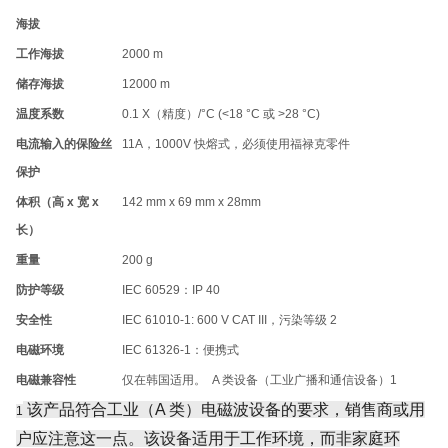
海拔
工作海拔
2000 m
储存海拔
12000 m
温度系数
0.1 X（精度）/°C (<18 °C 或 >28 °C)
电流输入的保险丝
11A，1000V 快熔式，必须使用福禄克零件
保护
体积（高 x 宽 x
142 mm x 69 mm x 28mm
长）
重量
200 g
防护等级
IEC 60529：IP 40
安全性
IEC 61010-1: 600 V CAT III，污染等级 2
电磁环境
IEC 61326-1：便携式
电磁兼容性
仅在韩国适用。 A 类设备（工业广播和通信设备）
1
该产品符合工业（A 类）电磁波设备的要求，销售商或用
1
户应注意这一点。该设备适用于工作环境，而非家庭环