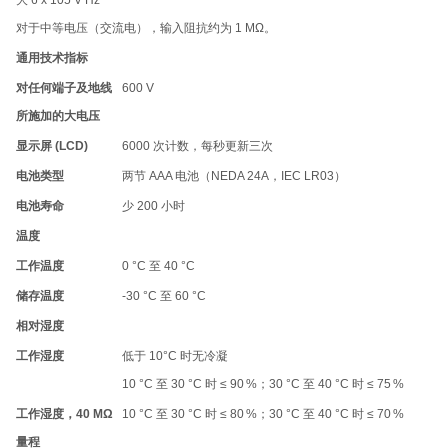
对于中等电压（交流电），输入阻抗约为 1 MΩ。
通用技术指标
对任何端子及地线
600 V
所施加的大电压
显示屏 (LCD)
6000 次计数，每秒更新三次
电池类型
两节 AAA 电池（NEDA 24A，IEC LR03）
电池寿命
少 200 小时
温度
工作温度
0 °C 至 40 °C
储存温度
-30 °C 至 60 °C
相对湿度
工作湿度
低于 10°C 时无冷凝
10 °C 至 30 °C 时 ≤ 90 %；30 °C 至 40 °C 时 ≤ 75 %
工作湿度，40 MΩ
10 °C 至 30 °C 时 ≤ 80 %；30 °C 至 40 °C 时 ≤ 70 %
量程