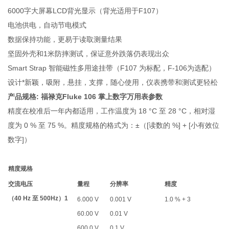
6000字大屏幕LCD背光显示（背光适用于F107）
电池供电，自动节电模式
数据保持功能，更易于读取测量结果
坚固外壳和1米防摔测试，保证意外跌落仍表现出众
Smart Strap 智能磁性多用途挂带（F107 为标配，F-106为选配）
设计*新颖，吸附，悬挂，支撑，随心使用，仪表携带和测试更轻松
产品规格:
福禄克Fluke 106 掌上数字万用表
参数
精度在校准后一年内都适用，工作温度为 18 °C 至 28 °C，相对湿
度为 0 % 至 75 %。精度规格的格式为：±（[读数的 %] + [小有效位
数字]）
精度规格
交流电压
量程
分辨率
精度
（40 Hz 至 500Hz）
1
6.000 V
0.001 V
1.0 % + 3
60.00 V
0.01 V
600.0 V
0.1 V