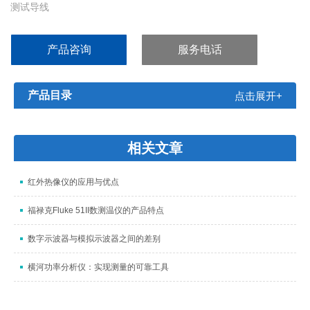
测试导线
两节 AAA 电池（已装入）
使用手册
产品咨询
服务电话
Smart Strap 智能磁性多用途挂带（F107 为标配，F-106为选配）
产品目录
点击展开+
相关文章
红外热像仪的应用与优点
福禄克Fluke 51II数测温仪的产品特点
数字示波器与模拟示波器之间的差别
横河功率分析仪：实现测量的可靠工具