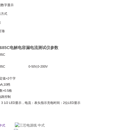
间数字显示
出方式
数
可靠
2685C电解电容漏电流测试仪参数
85C
85C
0-50V,0-200V
定值+2个字
mA,10
档
数+0.5格
电路控制
3 1/2 LED显示，电流：表头指示充电时间：2位LED显示
中式