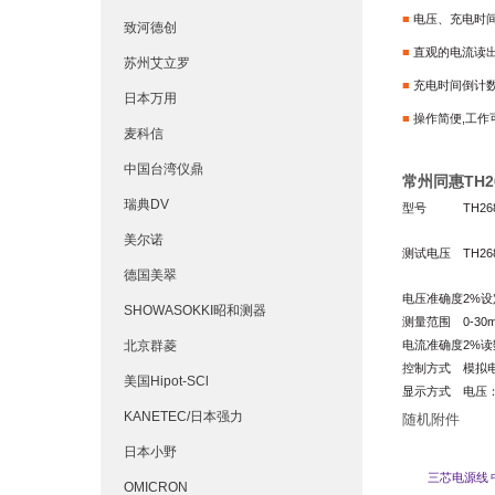
■
电压、充电时
致河德创
■
直观的电流读
苏州艾立罗
■
充电时间倒计
日本万用
■
操作简便,工作
麦科信
中国台湾仪鼎
常州同惠TH
瑞典DV
型号
TH26
美尔诺
测试电压
TH26
德国美翠
电压准确度
2
%
设
SHOWASOKKI昭和测器
测量范围
0-30
北京群菱
电流准确度
2
%
读
控制方式
模拟
美国Hipot-SCl
显示方式
电压：
KANETEC/日本强力
随机附件
日本小野
三芯电源线
OMICRON