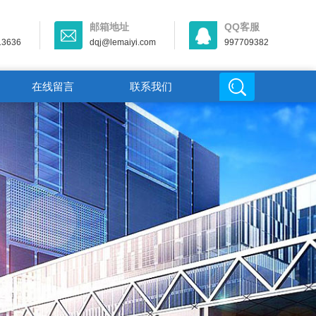
邮箱地址
QQ客服
13636
dqj@lemaiyi.com
997709382
在线留言
联系我们