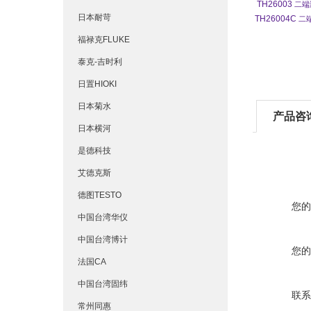
TH26003
二端
日本耐苛
TH26004C
二
福禄克FLUKE
泰克-吉时利
日置HIOKI
日本菊水
产品咨
日本横河
是德科技
艾德克斯
德图TESTO
您的
中国台湾华仪
中国台湾博计
您的
法国CA
中国台湾固纬
联系
常州同惠