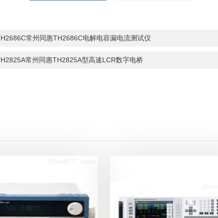
TH2686C常州同惠TH2686C电解电容漏电流测试仪
TH2825A常州同惠TH2825A型高速LCR数字电桥