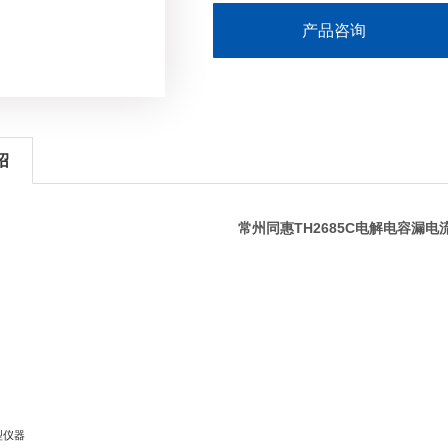
产品咨询
绍
常州同惠TH2685C电解电容漏电
型仪器