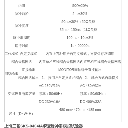
内阻
50Ω±20%
脉冲前沿
5ns±30%
50ns±30%（50Ω负载）
脉冲宽度
35ns～150ns（1kΩ负载）
脉冲串周期
100ms～10s±3%
运行时间
1s～99999s
工作模式
自定义模式
内置上万种用户自定义模式，方便保存及调用
耦合去耦网络
内置单相三线耦合去耦网络
内置三相五线耦合去耦网络
直接输出
MONITOR同轴端子直接输出
网络输出
耦合网络输出
1、 按用户自定义逐相耦合 2、 耦合方式自动切换
AC 230V/16A
AC 480V/32A
受试设备电源容量
频率：50/60Hz；
频率：50/60Hz；
DC 230V/16A
DC 400V/32A
480 mm×470 mm×185 mm
尺寸（D×W×H）
上海三基SKS-0404IA瞬变脉冲群模拟试验器