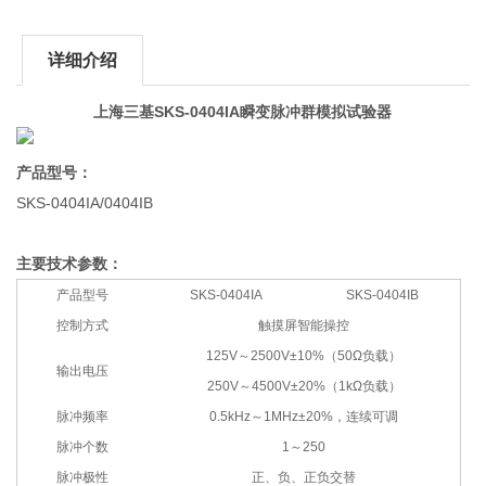
详细介绍
上海三基SKS-0404IA瞬变脉冲群模拟试验器
产品型号：
SKS-0404IA/0404IB
主要技术参数：
产品型号
SKS-0404IA
SKS-0404IB
控制方式
触摸屏智能操控
125V～2500V±10%（50Ω负载）
输出电压
250V～4500V±20%（1kΩ负载）
脉冲频率
0.5kHz～1MHz±20%，连续可调
脉冲个数
1～250
脉冲极性
正、负、正负交替