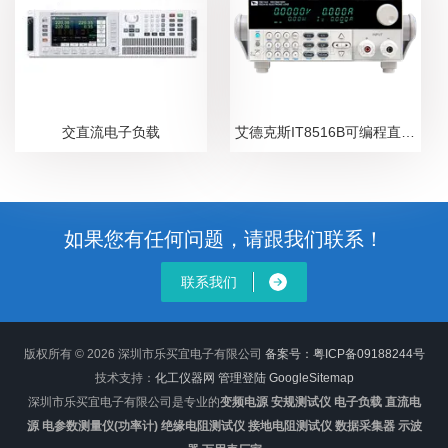
交直流电子负载
艾德克斯IT8516B可编程直流电子负载
如果您有任何问题，请跟我们联系！
联系我们
版权所有 © 2026 深圳市乐买宜电子有限公司
备案号：粤ICP备09188244号
技术支持：
化工仪器网
管理登陆
GoogleSitemap
深圳市乐买宜电子有限公司是专业的
变频电源 安规测试仪 电子负载 直流电
源 电参数测量仪(功率计) 绝缘电阻测试仪 接地电阻测试仪 数据采集器 示波