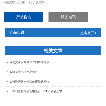
■测试电压范围：10V-1000V
■指针指示
■测试速度快
产品咨询
服务电话
■适应电容器测试的特殊要求
■简便的操作过程
产品目录
点击展开+
相关文章
青岛艾诺安规测试仪的功能特点
双向交流电源产品特点
如何选择适合自己的逻辑分析仪
日本日置模拟接地电阻计FT3151新品上市