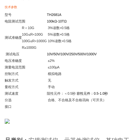
技术参数
型号
TH2681A
电阻测试范围
100k
Ω-10TΩ
R＜10G
3%读数+0.5格
10G≤R<100G
5%读数+0.5格
测试准确度
100G≤R<1000G
10%读数+0.5格
R≥1000G
测试电压
10V/50V/100V/250V/500V/1000V
电压准确度
±2%
测量电流范围
≤100μA
控制方式
模拟电路
触发方式
无
量程方式
手动
测试速度
阻性元件：＜0.5秒
容性元件：0.5-1.0秒
分选
合格、不合格及不合格讯响（可开关）
接口