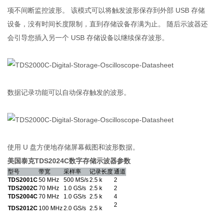
项不间断监控波形。 该模式可以将触发波形保存到外部 USB 存储
设备，没有时间长度限制，直到存储设备存满为止。 随后示波器还
会引导您插入另一个 USB 存储设备以继续保存波形。
数据记录功能可以自动保存触发的波形。
使用 U 盘方便地存储屏幕截图和波形数据。
美国泰克TDS2024C数字存储示波器
参数
型号
带宽
采样率
记录长度
通道
TDS2001C
50 MHz
500 MS/s
2.5 k
2
TDS2002C
70 MHz
1.0 GS/s
2.5 k
2
TDS2004C
70 MHz
1.0 GS/s
2.5 k
4
2
TDS2012C
100 MHz
2.0 GS/s
2.5 k