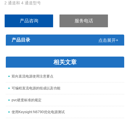
2 通道和 4 通道型号
所有通道均实现高达 2 GS/s 的采样速率
全部通道均实现 2.5k 点记录长度
产品咨询
服务电话
高级触发，包括脉宽触发和选行视频触发
产品目录
点击展开+
相关文章
双向直流电源使用注意要点
可编程直流电源的组成以及功能
pvc硬度标准的规定
使用Keysight N6790优化电源测试