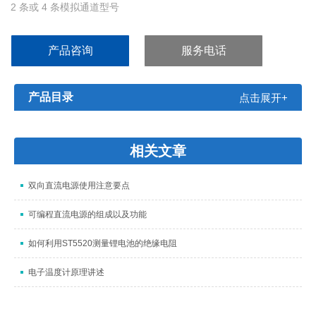
2 条或 4 条模拟通道型号
所有通道上实时采样率高达 5 GS/s
所有通道记 10k 记录长度
产品咨询
服务电话
3,600 wfms/s 连续波形捕获速率
高级触发套件
产品目录
点击展开+
相关文章
双向直流电源使用注意要点
可编程直流电源的组成以及功能
如何利用ST5520测量锂电池的绝缘电阻
电子温度计原理讲述