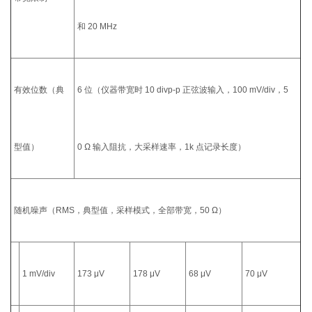
和 20 MHz
有效位数（典
6 位（仪器带宽时 10 div
p-p
正弦波输入，100 mV/div，5
型值）
0 Ω 输入阻抗，大采样速率，1k 点记录长度）
随机噪声（RMS，典型值，采样模式，全部带宽，50 Ω）
1 mV/div
173 μV
178 μV
68 μV
70 μV